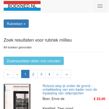
Schak
naviga
Rubrieken
Zoek resultaten
voor rubriek millieu
84 boeken gevonden
Zoekresultaten delen met vrienden
←
«
1
2
3
4
»
→
Rotzooi stop je onder de grond :
ontwikkeling van een kader voor de
inpassing van railprojecten
Boer, Enne de
€ 22,00
Kwaliteit: Zeer goed