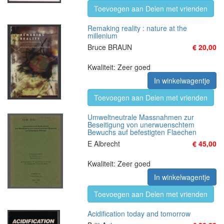
Toevoegen aan Delen met vrienden
Remaking reality : nature at the
millenium
Bruce BRAUN
€ 20,00
Kwaliteit: Zeer goed
In winkelwagentje
Toevoegen aan Delen met vrienden
Umweltneutrale Massnahmen zur
Beseitigung von unerwuenschtem
Bewuchs auf befestigten Flaechen
E Albrecht
€ 45,00
Kwaliteit: Zeer goed
In winkelwagentje
Toevoegen aan Delen met vrienden
Acidification today and tomorrow