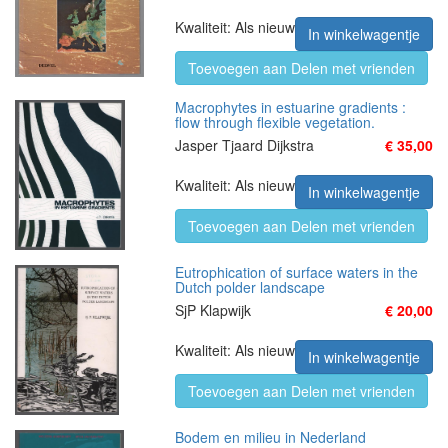
Kwaliteit: Als nieuw
In winkelwagentje
Toevoegen aan Delen met vrienden
Macrophytes in estuarine gradients :
flow through flexible vegetation.
Jasper Tjaard Dijkstra
€ 35,00
Kwaliteit: Als nieuw
In winkelwagentje
Toevoegen aan Delen met vrienden
Eutrophication of surface waters in the
Dutch polder landscape
SjP Klapwijk
€ 20,00
Kwaliteit: Als nieuw
In winkelwagentje
Toevoegen aan Delen met vrienden
Bodem en milieu in Nederland