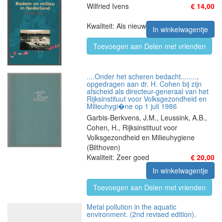
Wilfried Ivens
€ 14,00
Kwaliteit: Als nieuw
In winkelwagentje
Toevoegen aan Delen met vrienden
....Onder het scheren bedacht........,
opgedragen aan dr. H. Cohen bij zijn
afscheid als directeur-generaal van het
Rijksinstituut voor Volksgezondheid en
Milieuhygi�ne op 1 juli 1986
Garbis-Berkvens, J.M., Leussink, A.B.,
Cohen, H., Rijksinstituut voor
Volksgezondheid en Milieuhygiene
(Bilthoven)
Kwaliteit: Zeer goed
€ 20,00
In winkelwagentje
Toevoegen aan Delen met vrienden
Metal pollution in the aquatic
environment. (2nd revised edition).