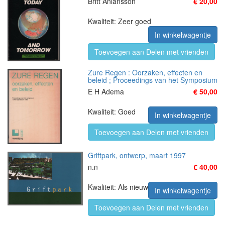
Britt Aniansson
€ 20,00
Kwaliteit: Zeer goed
In winkelwagentje
Toevoegen aan Delen met vrienden
Zure Regen : Oorzaken, effecten en
beleid ; Proceedings van het Symposium
E H Adema
€ 50,00
Kwaliteit: Goed
In winkelwagentje
Toevoegen aan Delen met vrienden
Griftpark, ontwerp, maart 1997
n.n
€ 40,00
Kwaliteit: Als nieuw
In winkelwagentje
Toevoegen aan Delen met vrienden