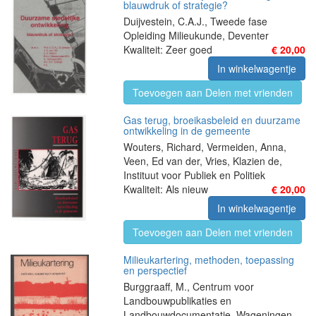
blauwdruk of strategie?
Duijvestein, C.A.J., Tweede fase
Opleiding Milieukunde, Deventer
Kwaliteit: Zeer goed
€ 20,00
In winkelwagentje
Toevoegen aan Delen met vrienden
Gas terug, broeikasbeleid en duurzame
ontwikkeling in de gemeente
Wouters, Richard, Vermeiden, Anna,
Veen, Ed van der, Vries, Klazien de,
Instituut voor Publiek en Politiek
Kwaliteit: Als nieuw
€ 20,00
In winkelwagentje
Toevoegen aan Delen met vrienden
Milieukartering, methoden, toepassing
en perspectief
Burggraaff, M., Centrum voor
Landbouwpublikaties en
Landbouwdocumentatie, Wageningen