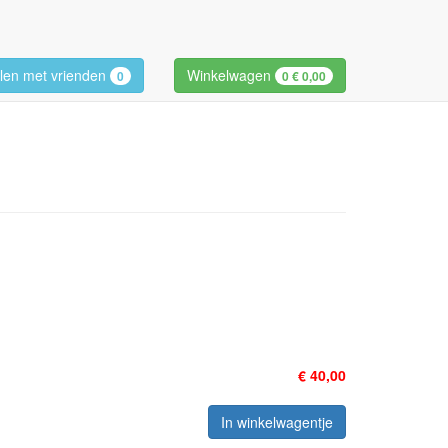
len met vrienden
Winkelwagen
0
0
€ 0,00
€ 40,00
In winkelwagentje