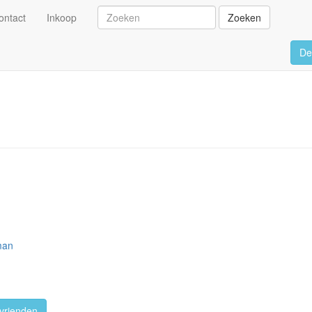
ontact
Inkoop
Zoeken
De
man
vrienden