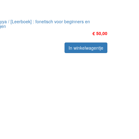
̄yya / [Leerboek] : fonetisch voor beginners en
gen
€ 50,00
In winkelwagentje