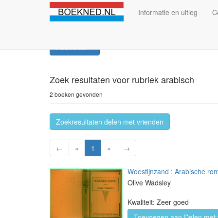
Informatie en uitleg
C
Rubrieken
Zoek resultaten
voor rubriek arabisch
2 boeken gevonden
Zoekresultaten delen met vrienden
←
«
1
»
→
Woestijnzand : Arabische ro
Olive Wadsley
Kwaliteit: Zeer goed
Toevoegen aan Delen met 