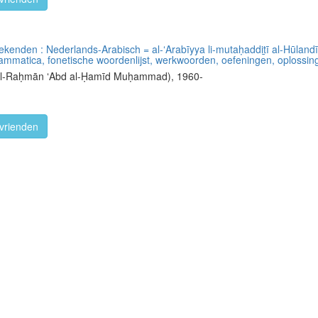
enden : Nederlands-Arabisch = al-ʻArabīyya li-mutaḥaddit̲ī al-Hūlandi
rammatica, fonetische woordenlijst, werkwoorden, oefeningen, oplossin
d al-Raḥmān ʻAbd al-Ḥamīd Muḥammad), 1960-
vrienden