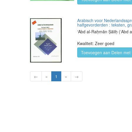
Arabisch voor Nederlandssprek
halfgevorderden : teksten, g
ʻAbd al-Raḥmān Ṣāliḥ (ʻAb
Kwaliteit: Zeer goed
Toevoegen aan Delen met 
←
«
1
»
→