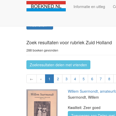
Informatie en uitleg
C
Rubrieken
Zoek resultaten
voor rubriek Zuid Holland
288 boeken gevonden
Zoekresultaten delen met vrienden
←
«
1
2
3
4
5
6
7
8
Willem Suermondt, amateurfo
Suermondt, Willem
Kwaliteit: Zeer goed
Toevoegen aan Delen met 