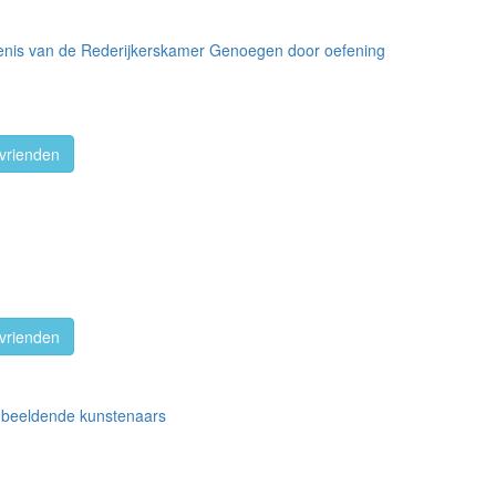
edenis van de Rederijkerskamer Genoegen door oefening
vrienden
vrienden
e beeldende kunstenaars