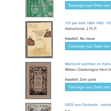
Toevoegen aan Delen met 
100 jaar kerk 1889-1989, 100
Helmerhorst, J.Th.P.
Kwaliteit: Als nieuw
Toevoegen aan Delen met 
Warmond voorheen en thans
William Charlemagne Henri 
Kwaliteit: Zeer goed
Toevoegen aan Delen met 
GIDS voor Dordrecht : voorh
n.n.