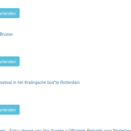
vrienden
 Brusse
vrienden
estival in het Kralingsche bos"te Rotterdam
vrienden
n - Extra uitgave van Van Santen s Officieele Reisgids voor Nederlan