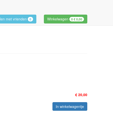
len met vrienden
Winkelwagen
0
0
€ 0,00
€ 20,00
In winkelwagentje