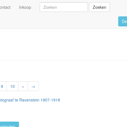
ontact
Inkoop
Zoeken
De
9
10
»
→
tograaf te Ravenstein 1907-1918
vrienden