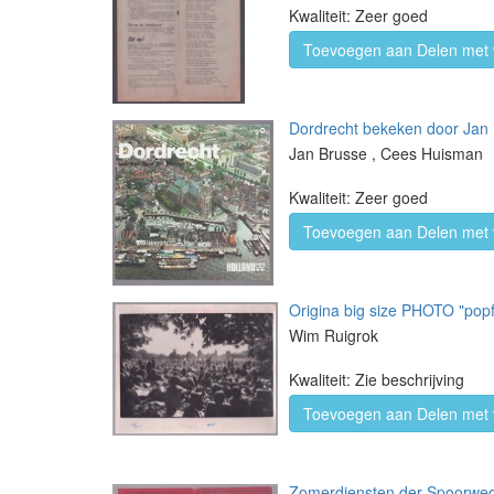
Kwaliteit: Zeer goed
Toevoegen aan Delen met 
Dordrecht bekeken door Jan
Jan Brusse , Cees Huisman
Kwaliteit: Zeer goed
Toevoegen aan Delen met 
Origina big size PHOTO "popf
Wim Ruigrok
Kwaliteit: Zie beschrijving
Toevoegen aan Delen met 
Zomerdiensten der Spoorwege