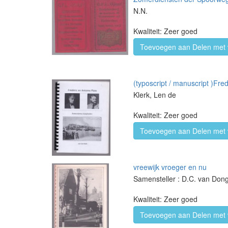
N.N.
Kwaliteit: Zeer goed
Toevoegen aan Delen met 
(typoscript / manuscript )Fr
Klerk, Len de
Kwaliteit: Zeer goed
Toevoegen aan Delen met 
vreewijk vroeger en nu
Samensteller : D.C. van Don
Kwaliteit: Zeer goed
Toevoegen aan Delen met 