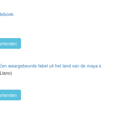
rdeboek
vrienden
elEen waargebeurde fabel uit het land van de maya s
 Liano)
vrienden