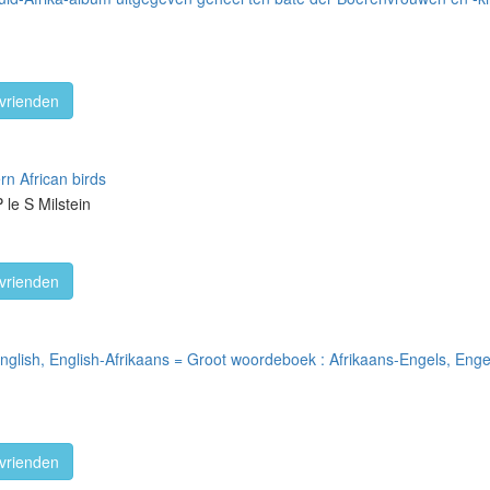
vrienden
n African birds
 le S Milstein
vrienden
English, English-Afrikaans = Groot woordeboek : Afrikaans-Engels, Enge
vrienden