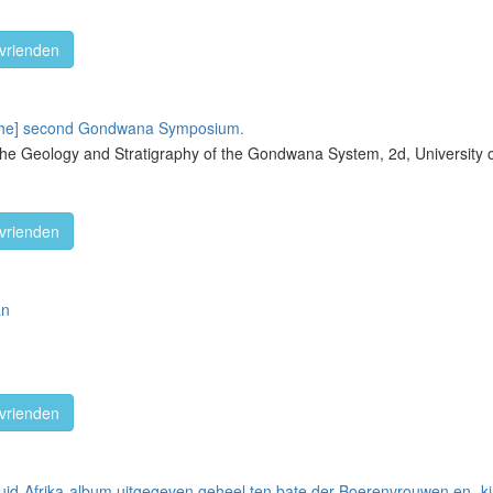
vrienden
 the] second Gondwana Symposium.
he Geology and Stratigraphy of the Gondwana System, 2d, University o
vrienden
an
vrienden
uid-Afrika-album uitgegeven geheel ten bate der Boerenvrouwen en -k