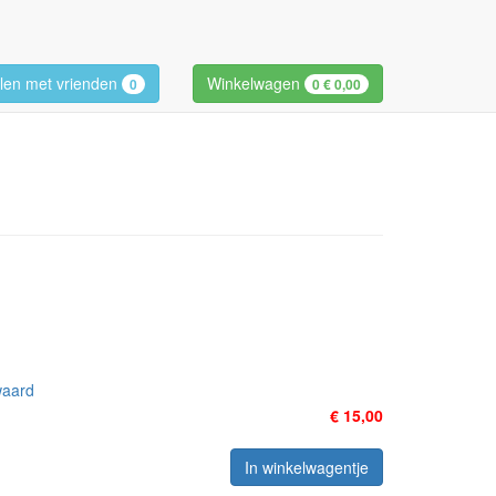
len met vrienden
Winkelwagen
0
0
€ 0,00
waard
€ 15,00
In winkelwagentje