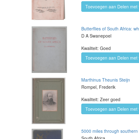
Toevoegen aan Delen met 
Butterflies of South Africa: w
D A Swanepoel
Kwaliteit: Goed
Toevoegen aan Delen met 
Marthinus Theunis Steijn
Rompel, Frederik
Kwaliteit: Zeer goed
Toevoegen aan Delen met 
5000 miles through southern A
South Africa.