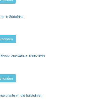
er in Südafrika
vrienden
effende Zuid-Afrika 1800-1899
vrienden
se plante vir die huistuinier]