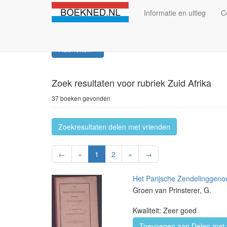
Informatie en uitleg
C
Rubrieken
Zoek resultaten
voor rubriek Zuid Afrika
37 boeken gevonden
Zoekresultaten delen met vrienden
←
«
1
2
»
→
Het Parijsche Zendelinggeno
Groen van Prinsterer, G.
Kwaliteit: Zeer goed
Toevoegen aan Delen met 