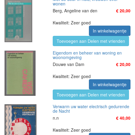
wonen
Berg, Angeline van den
€ 20,00
Kwaliteit: Zeer goed
In winkelwagentje
Toevoegen aan Delen met vrienden
Eigendom en beheer van woning en
woonomgeving
Douwe van Dam
€ 20,00
Kwaliteit: Zeer goed
In winkelwagentje
Toevoegen aan Delen met vrienden
Verwarm uw water electrisch gedurende
de Nacht
n.n
€ 40,00
Kwaliteit: Zeer goed