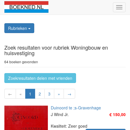
Schak
naviga
Rubrieken
Zoek resultaten
voor rubriek Woningbouw en
huisvestiging
64 boeken gevonden
Zoekresultaten delen met vrienden
←
«
1
2
3
»
→
Duinoord te ;s-Gravenhage
J Wind Jr.
€ 150,00
Kwaliteit: Zeer goed