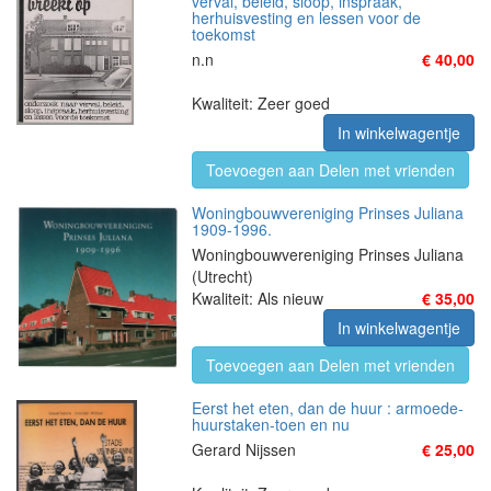
verval, beleid, sloop, inspraak,
herhuisvesting en lessen voor de
toekomst
n.n
€ 40,00
Kwaliteit: Zeer goed
In winkelwagentje
Toevoegen aan Delen met vrienden
Woningbouwvereniging Prinses Juliana
1909-1996.
Woningbouwvereniging Prinses Juliana
(Utrecht)
Kwaliteit: Als nieuw
€ 35,00
In winkelwagentje
Toevoegen aan Delen met vrienden
Eerst het eten, dan de huur : armoede-
huurstaken-toen en nu
Gerard Nijssen
€ 25,00