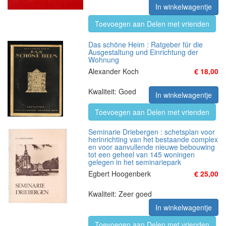
In winkelwagentje
Toevoegen aan Delen met vrienden
Das schöne Heim : Ratgeber für die
Ausgestaltung und Einrichtung der
Wohnung
Alexander Koch
€ 18,00
Kwaliteit: Goed
In winkelwagentje
Toevoegen aan Delen met vrienden
Seminarie Driebergen : schetsplan voor
herinrichting van het bestaande complex
en voor aanvullende nieuwe bebouwing
tot een geheel van 145 woningen
gelegen in het seminariepark
Egbert Hoogenberk
€ 25,00
Kwaliteit: Zeer goed
In winkelwagentje
Toevoegen aan Delen met vrienden