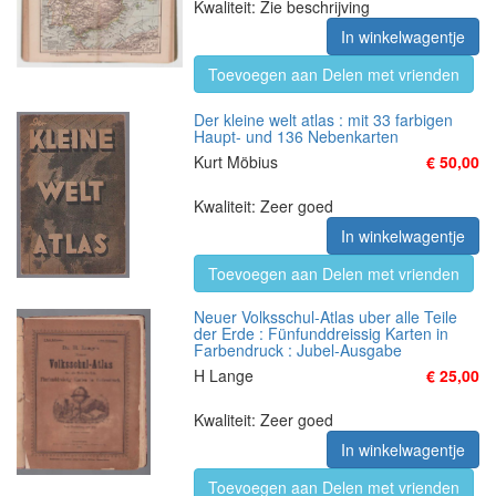
Kwaliteit: Zie beschrijving
In winkelwagentje
Toevoegen aan Delen met vrienden
Der kleine welt atlas : mit 33 farbigen
Haupt- und 136 Nebenkarten
Kurt Möbius
€ 50,00
Kwaliteit: Zeer goed
In winkelwagentje
Toevoegen aan Delen met vrienden
Neuer Volksschul-Atlas uber alle Teile
der Erde : Fünfunddreissig Karten in
Farbendruck : Jubel-Ausgabe
H Lange
€ 25,00
Kwaliteit: Zeer goed
In winkelwagentje
Toevoegen aan Delen met vrienden