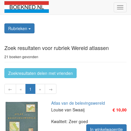
Schak
naviga
Rubrieken
Zoek resultaten
voor rubriek Wereld atlassen
21 boeken gevonden
Zoekresultaten delen met vrienden
←
«
1
»
→
Atlas van de belevingswereld
Louise van Swaaij
€ 10,00
Kwaliteit: Zeer goed
In winkelwagentje