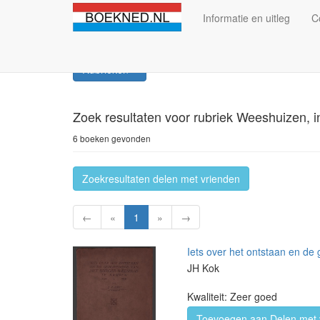
Informatie en uitleg
C
Rubrieken
Zoek resultaten
voor rubriek Weeshuizen, i
6 boeken gevonden
Zoekresultaten delen met vrienden
←
«
1
»
→
Iets over het ontstaan en d
JH Kok
Kwaliteit: Zeer goed
Toevoegen aan Delen met 