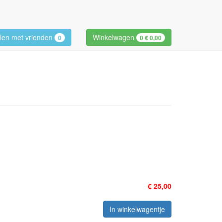
len met vrienden
Winkelwagen
0
0
€ 0,00
€ 25,00
In winkelwagentje