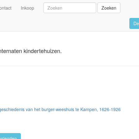
ontact
Inkoop
Zoeken
De
nternaten kindertehuizen.
e geschiedenis van het burger-weeshuis te Kampen, 1626-1926
vrienden