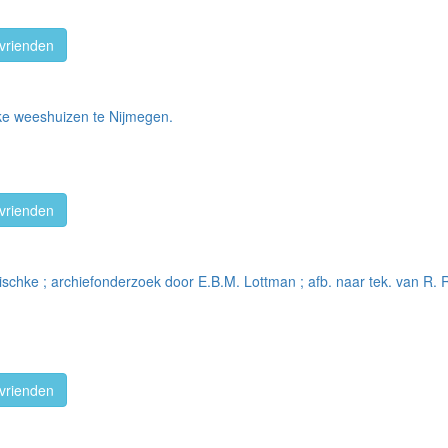
vrienden
jke weeshuizen te Nijmegen.
vrienden
schke ; archiefonderzoek door E.B.M. Lottman ; afb. naar tek. van R. R
vrienden