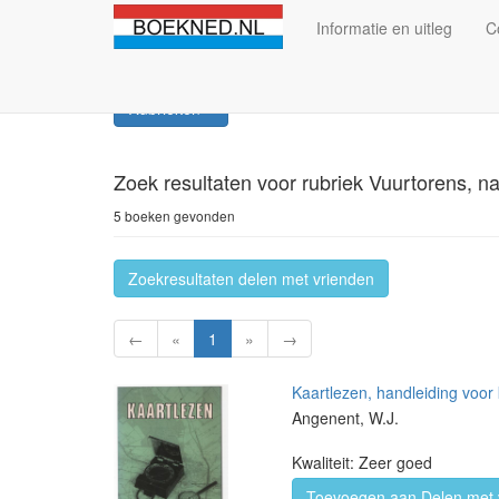
Informatie en uitleg
C
Rubrieken
Zoek resultaten
voor rubriek Vuurtorens, n
5 boeken gevonden
Zoekresultaten delen met vrienden
←
«
1
»
→
Kaartlezen, handleiding voor
Angenent, W.J.
Kwaliteit: Zeer goed
Toevoegen aan Delen met 