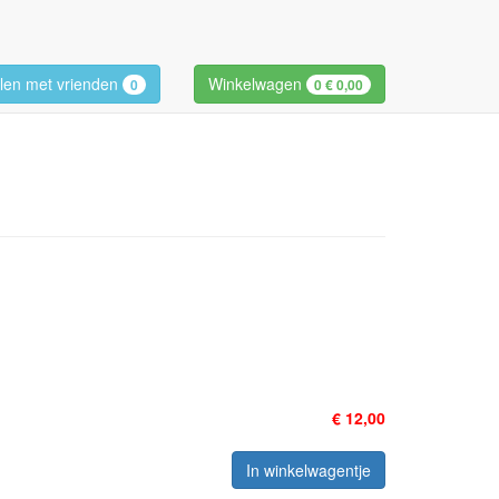
len met vrienden
Winkelwagen
0
0
€ 0,00
€ 12,00
In winkelwagentje