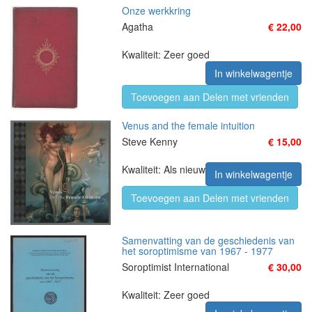
Onze werkkring
Agatha
€ 22,00
Kwaliteit: Zeer goed
In winkelwagentje
Toevoegen aan Delen met vrienden
Venus and the female intuition
Steve Kenny
€ 15,00
Kwaliteit: Als nieuw
In winkelwagentje
Toevoegen aan Delen met vrienden
Samenvatting van de geschiedenis van
het soroptimisme van 1967 - 1977
Soroptimist International
€ 30,00
Kwaliteit: Zeer goed