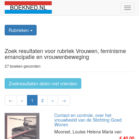
Schak
naviga
Rubrieken
Zoek resultaten
voor rubriek Vrouwen, feminisme
emancipatie en vrouwenbeweging
27 boeken gevonden
Zoekresultaten delen met vrienden
←
«
1
2
»
→
Contact en controle, over het
vrouwbeeld van de Stichting Goed
Wonen
Moorsel, Louise Helena Maria van
€ 40,00