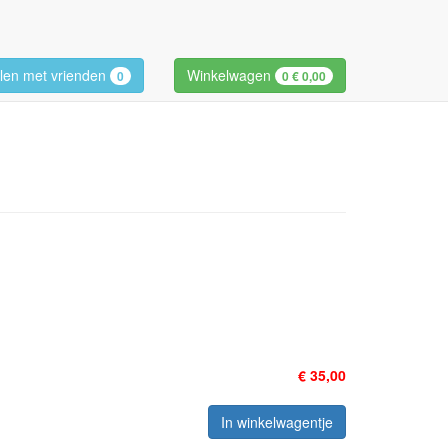
len met vrienden
Winkelwagen
0
0
€ 0,00
€ 35,00
In winkelwagentje