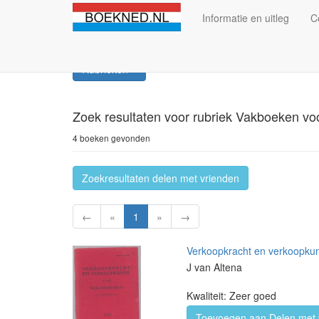
Informatie en uitleg
C
Rubrieken
Zoek resultaten
voor rubriek Vakboeken vo
4 boeken gevonden
Zoekresultaten delen met vrienden
←
«
1
»
→
Verkoopkracht en verkoopkund
J van Altena
Kwaliteit: Zeer goed
Toevoegen aan Delen met 