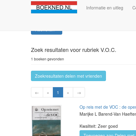
Informatie en uitleg
C
Rubrieken
Zoek resultaten
voor rubriek V.O.C.
1 boeken gevonden
Zoekresultaten delen met vrienden
←
«
1
»
→
Op reis met de VOC : de op
Marijke L Barend-Van Haefte
Kwaliteit: Zeer goed
Toevoegen aan Delen met 