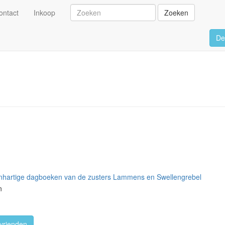
ontact
Inkoop
Zoeken
De
enhartige dagboeken van de zusters Lammens en Swellengrebel
n
vrienden