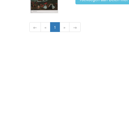
←
«
1
»
→