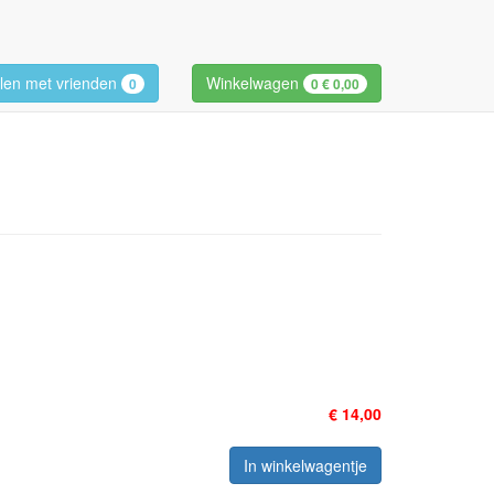
len met vrienden
Winkelwagen
0
0
€ 0,00
€ 14,00
In winkelwagentje