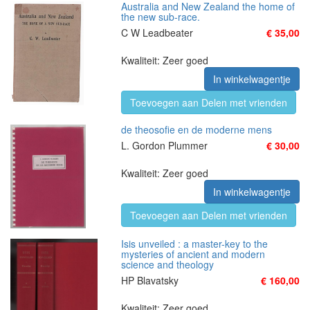
Australia and New Zealand the home of
the new sub-race.
C W Leadbeater
€ 35,00
Kwaliteit: Zeer goed
In winkelwagentje
Toevoegen aan Delen met vrienden
de theosofie en de moderne mens
L. Gordon Plummer
€ 30,00
Kwaliteit: Zeer goed
In winkelwagentje
Toevoegen aan Delen met vrienden
Isis unveiled : a master-key to the
mysteries of ancient and modern
science and theology
HP Blavatsky
€ 160,00
Kwaliteit: Zeer goed