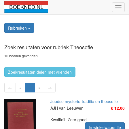
Schak
naviga
Rubrieken
Zoek resultaten
voor rubriek Theosofie
10 boeken gevonden
Zoekresultaten delen met vrienden
←
«
1
»
→
Joodse mysterie-traditie en theosofie
AJH van Leeuwen
€ 12,00
Kwaliteit: Zeer goed
In winkelwagentje