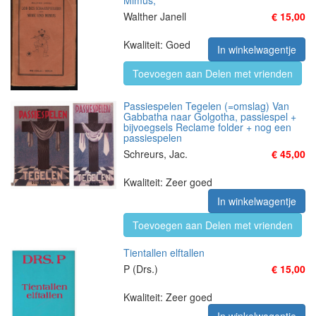
Mimus,
Walther Janell
€ 15,00
Kwaliteit: Goed
In winkelwagentje
Toevoegen aan Delen met vrienden
Passiespelen Tegelen (=omslag) Van
Gabbatha naar Golgotha, passiespel +
bijvoegsels Reclame folder + nog een
passiespelen
Schreurs, Jac.
€ 45,00
Kwaliteit: Zeer goed
In winkelwagentje
Toevoegen aan Delen met vrienden
Tientallen elftallen
P (Drs.)
€ 15,00
Kwaliteit: Zeer goed