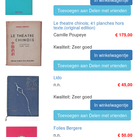
In winkelwagentje
Toevoegen aan Delen met vrienden
Le theatre chinois; 41 planches hors
texte.(original edition)
Camille Poupeye
€ 175,00
Kwaliteit: Zeer goed
In winkelwagentje
Toevoegen aan Delen met vrienden
Lido
n.n.
€ 45,00
Kwaliteit: Zeer goed
In winkelwagentje
Toevoegen aan Delen met vrienden
Folies Bergere
n.n.
€ 50,00