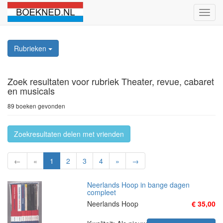
Schak
naviga
Rubrieken
Zoek resultaten
voor rubriek Theater, revue, cabaret
en musicals
89 boeken gevonden
Zoekresultaten delen met vrienden
←
«
1
2
3
4
»
→
Neerlands Hoop in bange dagen
compleet
Neerlands Hoop
€ 35,00