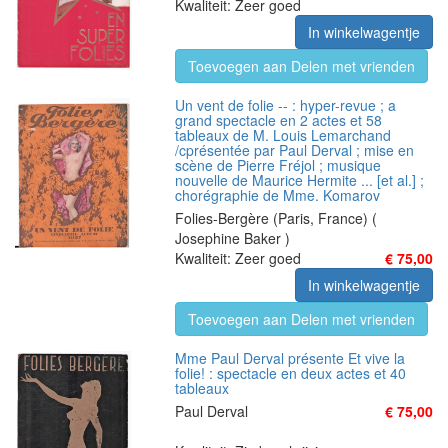
Kwaliteit: Zeer goed
In winkelwagentje
Toevoegen aan Delen met vrienden
Un vent de folie -- : hyper-revue ; a
grand spectacle en 2 actes et 58
tableaux de M. Louis Lemarchand
/cprésentée par Paul Derval ; mise en
scène de Pierre Fréjol ; musique
nouvelle de Maurice Hermite ... [et al.] ;
chorégraphie de Mme. Komarov
Folies-Bergère (Paris, France) (
Josephine Baker )
Kwaliteit: Zeer goed
€ 75,00
In winkelwagentje
Toevoegen aan Delen met vrienden
Mme Paul Derval présente Et vive la
folie! : spectacle en deux actes et 40
tableaux
Paul Derval
€ 75,00