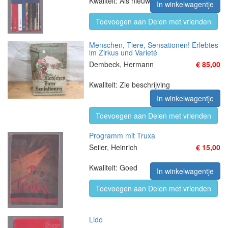
Kwaliteit: Als nieuw
In winkelwagentje
Toevoegen aan Delen met vrienden
Menschen, Tiere, Sensationen! Erlebtes
im Zirkus und Varieté
Dembeck, Hermann
€ 85,00
Kwaliteit: Zie beschrijving
In winkelwagentje
Toevoegen aan Delen met vrienden
Programm mit Truxa
Seiler, Heinrich
€ 15,00
Kwaliteit: Goed
In winkelwagentje
Toevoegen aan Delen met vrienden
Lido