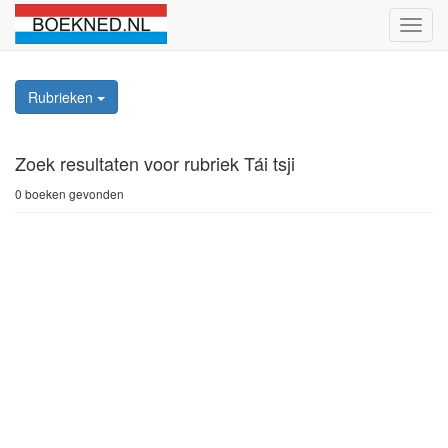
Schak
naviga
Rubrieken
Zoek resultaten
voor rubriek Tái tsji
0 boeken gevonden