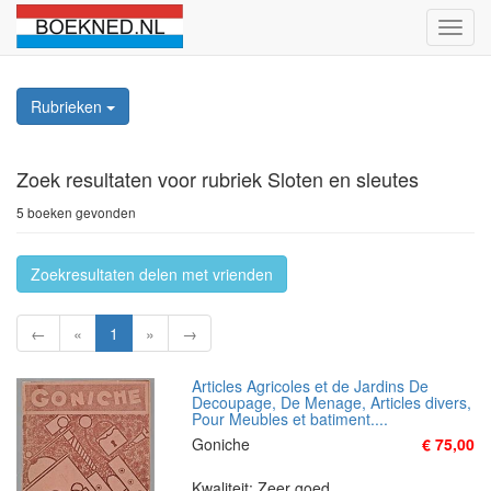
Schak
naviga
Rubrieken
Zoek resultaten
voor rubriek Sloten en sleutes
5 boeken gevonden
Zoekresultaten delen met vrienden
←
«
1
»
→
Articles Agricoles et de Jardins De
Decoupage, De Menage, Articles divers,
Pour Meubles et batiment....
Goniche
€ 75,00
Kwaliteit: Zeer goed