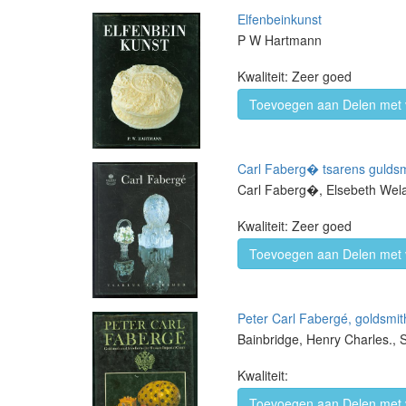
Elfenbeinkunst
P W Hartmann
Kwaliteit: Zeer goed
Toevoegen aan Delen met 
Carl Faberg� tsarens guldsm
Carl Faberg�, Elsebeth Wel
Kwaliteit: Zeer goed
Toevoegen aan Delen met 
Peter Carl Fabergé, goldsmith
Bainbridge, Henry Charles., S
Kwaliteit:
Toevoegen aan Delen met 