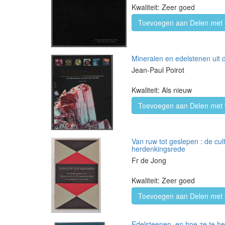
Kwaliteit: Zeer goed
Toevoegen aan Delen met 
Mineralen en edelstenen uit 
Jean-Paul Poirot
Kwaliteit: Als nieuw
Toevoegen aan Delen met 
Van ruw tot geslepen : de c
herdenkingsrede
Fr de Jong
Kwaliteit: Zeer goed
Toevoegen aan Delen met 
Edelsteenen, en hoe ze te h