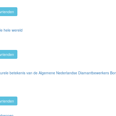
vrienden
de hele wereld
vrienden
ulturele betekenis van de Algemene Nederlandse Diamantbewerkers Bo
vrienden
erkennen