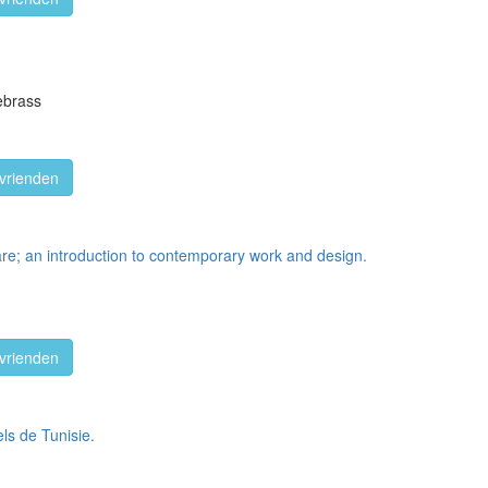
ebrass
vrienden
are; an introduction to contemporary work and design.
vrienden
els de Tunisie.