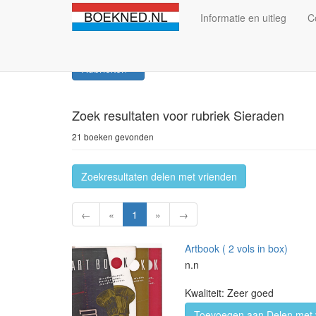
Informatie en uitleg
C
Rubrieken
Zoek resultaten
voor rubriek Sieraden
21 boeken gevonden
Zoekresultaten delen met vrienden
←
«
1
»
→
Artbook ( 2 vols in box)
n.n
Kwaliteit: Zeer goed
Toevoegen aan Delen met 