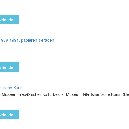
vrienden
 1986-1991, papieren sieraden
vrienden
mische Kunst
he Museen Preu�ischer Kulturbesitz. Museum f�r Islamische Kunst (Ber
vrienden