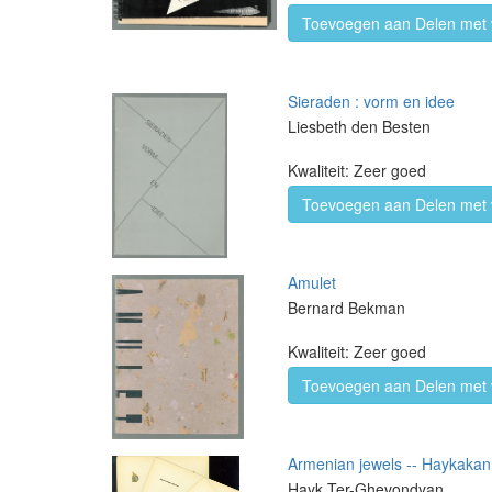
Toevoegen aan Delen met 
Sieraden : vorm en idee
Liesbeth den Besten
Kwaliteit: Zeer goed
Toevoegen aan Delen met 
Amulet
Bernard Bekman
Kwaliteit: Zeer goed
Toevoegen aan Delen met 
Armenian jewels -- Haykakan
Hayk Ter-Ghevondyan