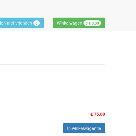
len met vrienden
Winkelwagen
0
0
€ 0,00
€ 75,00
In winkelwagentje