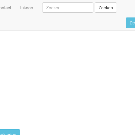
ontact
Inkoop
Zoeken
De
vrienden