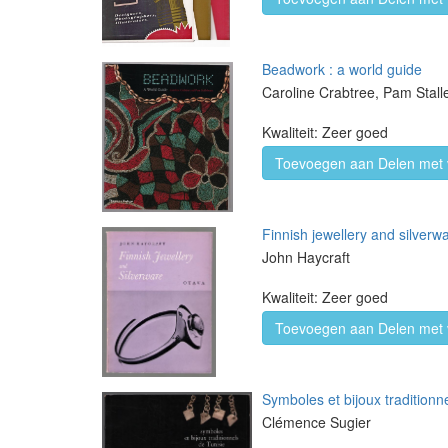
Beadwork : a world guide
Caroline Crabtree, Pam Stall
Kwaliteit: Zeer goed
Toevoegen aan Delen met 
Finnish jewellery and silverw
John Haycraft
Kwaliteit: Zeer goed
Toevoegen aan Delen met 
Symboles et bijoux traditionn
Clémence Sugier