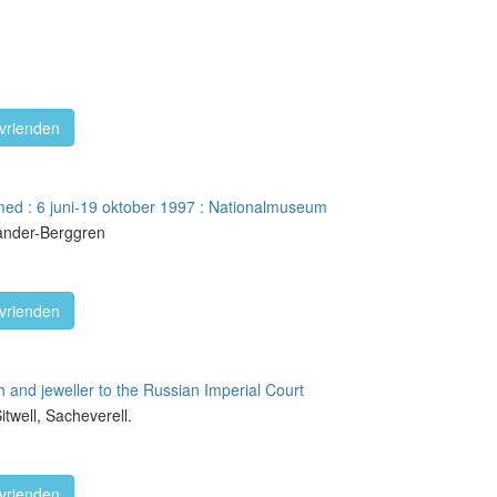
vrienden
ed : 6 juni-19 oktober 1997 : Nationalmuseum
ander-Berggren
vrienden
 and jeweller to the Russian Imperial Court
itwell, Sacheverell.
vrienden