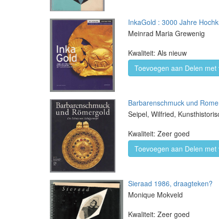
InkaGold : 3000 Jahre Hoch
Meinrad Maria Grewenig
Kwaliteit: Als nieuw
Toevoegen aan Delen met 
Barbarenschmuck und Romerg
Seipel, Wilfried, Kunsthisto
Kwaliteit: Zeer goed
Toevoegen aan Delen met 
Sieraad 1986, draagteken?
Monique Mokveld
Kwaliteit: Zeer goed