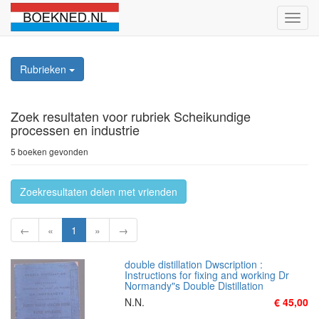
Schak
naviga
Rubrieken
Zoek resultaten
voor rubriek Scheikundige
processen en industrie
5 boeken gevonden
Zoekresultaten delen met vrienden
←
«
1
»
→
double distillation Dwscription :
Instructions for fixing and working Dr
Normandy"s Double Distillation
N.N.
€ 45,00