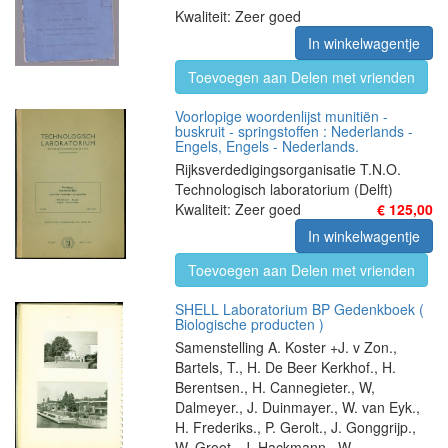
Kwaliteit: Zeer goed
In winkelwagentje
Toevoegen aan Delen met vrienden
Voorlopige woordenlijst munitiën -
buskruit - springstoffen : Nederlands -
Engels, Engels - Nederlands.
Rijksverdedigingsorganisatie T.N.O.
Technologisch laboratorium (Delft)
Kwaliteit: Zeer goed
€ 125,00
In winkelwagentje
Toevoegen aan Delen met vrienden
SHELL Laboratorium BP Gedenkboek (
Biologische producten )
Samenstelling A. Koster +J. v Zon.,
Bartels, T., H. De Beer Kerkhof., H.
Berentsen., H. Cannegieter., W,
Dalmeyer., J. Duinmayer., W. van Eyk.,
H. Frederiks., P. Gerolt., J. Gonggrijp.,
W. Groot., J. Hackmann., W.