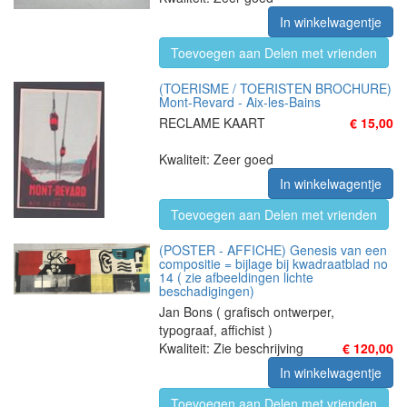
In winkelwagentje
Toevoegen aan Delen met vrienden
(TOERISME / TOERISTEN BROCHURE)
Mont-Revard - Aix-les-Bains
RECLAME KAART
€ 15,00
Kwaliteit: Zeer goed
In winkelwagentje
Toevoegen aan Delen met vrienden
(POSTER - AFFICHE) Genesis van een
compositie = bijlage bij kwadraatblad no
14 ( zie afbeeldingen lichte
beschadigingen)
Jan Bons ( grafisch ontwerper,
typograaf, affichist )
Kwaliteit: Zie beschrijving
€ 120,00
In winkelwagentje
Toevoegen aan Delen met vrienden