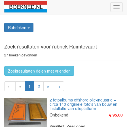
Schak
naviga
Rubrieken
Zoek resultaten
voor rubriek Ruimtevaart
27 boeken gevonden
Zoekresultaten delen met vrienden
←
«
1
2
»
→
2 fotoalbums offshore olie-industrie –
circa 140 originele foto's van bouw en
installatie van olieplatform
Onbekend
€ 95,00
Kwaliteit: Zeer goed