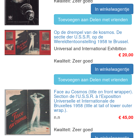
Kwaliteit: Zeer goed
In winkelwagentje
Toevoegen aan Delen met vrienden
Op de drempel van de kosmos. De
sectie der U.S.S.R. op de
Wereldtentoonstelling 1958 te Brussel.
Universal and International Exhibition
€ 20,00
Kwaliteit: Zeer goed
In winkelwagentje
Toevoegen aan Delen met vrienden
Face au Cosmos (title on front wrapper).
Section de l'U.S.S.R. à l'Exposition
Universelle et Internationale de
Bruxelles 1958 (title at tail of lower outer
wrap.).
n.n
€ 45,00
Kwaliteit: Zeer goed
In winkelwagentje