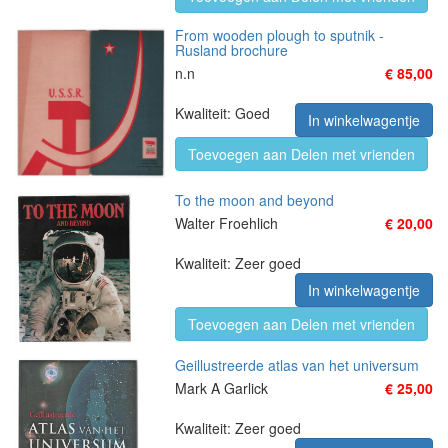
From wooden plough to sputnik -
Rusland brochure
n.n
€ 85,00
Kwaliteit: Goed
In winkelwagentje
Toevoegen aan Delen met vrienden
To the moon and beyond
Walter Froehlich
€ 20,00
Kwaliteit: Zeer goed
In winkelwagentje
Toevoegen aan Delen met vrienden
Geillustreerde atlas van het universum
Mark A Garlick
€ 25,00
Kwaliteit: Zeer goed