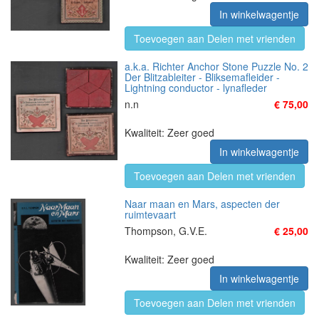
In winkelwagentje
Toevoegen aan Delen met vrienden
a.k.a. Richter Anchor Stone Puzzle No. 2
Der Blitzableiter - Bliksemafleider -
Lightning conductor - lynafleder
n.n
€ 75,00
Kwaliteit: Zeer goed
In winkelwagentje
Toevoegen aan Delen met vrienden
Naar maan en Mars, aspecten der
ruimtevaart
Thompson, G.V.E.
€ 25,00
Kwaliteit: Zeer goed
In winkelwagentje
Toevoegen aan Delen met vrienden