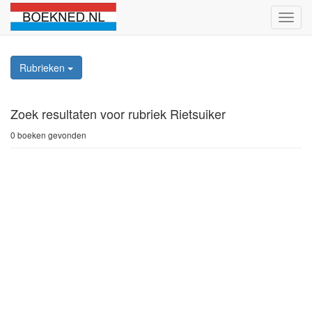
Schak
naviga
Rubrieken
Zoek resultaten
voor rubriek Rietsuiker
0 boeken gevonden