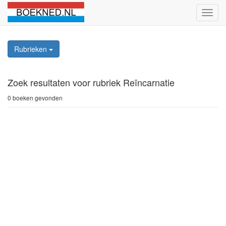
Schak
naviga
Rubrieken
Zoek resultaten
voor rubriek Reïncarnatie
0 boeken gevonden