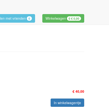
len met vrienden
Winkelwagen
0
0
€ 0,00
€ 40,00
In winkelwagentje