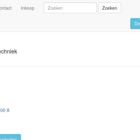
ontact
Inkoop
Zoeken
De
echniek
500 A
vrienden