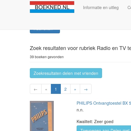
Informatie en uitleg
C
Rubrieken
Zoek resultaten
voor rubriek Radio en TV t
39 boeken gevonden
Zoekresultaten delen met vrienden
←
«
1
2
»
→
PHILIPS Ontvangtoestel BX 
n.n.
Kwaliteit: Zeer goed
Toevoegen aan Delen met 