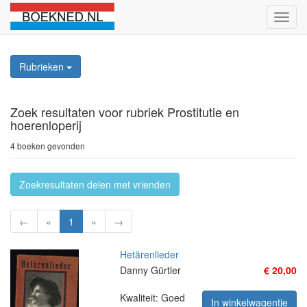
Schak
naviga
Rubrieken
Zoek resultaten
voor rubriek Prostitutie en
hoerenloperij
4 boeken gevonden
Zoekresultaten delen met vrienden
←
«
1
»
→
Hetärenlieder
Danny Gürtler
€ 20,00
Kwaliteit: Goed
In winkelwagentje