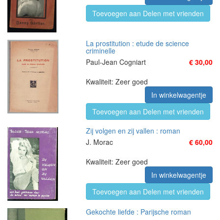
Toevoegen aan Delen met vrienden
La prostitution : etude de science
criminelle
Paul-Jean Cogniart
€ 30,00
Kwaliteit: Zeer goed
In winkelwagentje
Toevoegen aan Delen met vrienden
Zij volgen en zij vallen : roman
J. Morac
€ 60,00
Kwaliteit: Zeer goed
In winkelwagentje
Toevoegen aan Delen met vrienden
Gekochte liefde : Parijsche roman