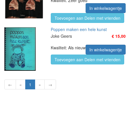
Kwaliteit: Zeer goed
In winkelwagentje
Toevoegen aan Delen met vrienden
Poppen maken een hele kunst
Joke Geers
€ 15,00
Kwaliteit: Als nieuw
In winkelwagentje
Toevoegen aan Delen met vrienden
←
«
1
»
→