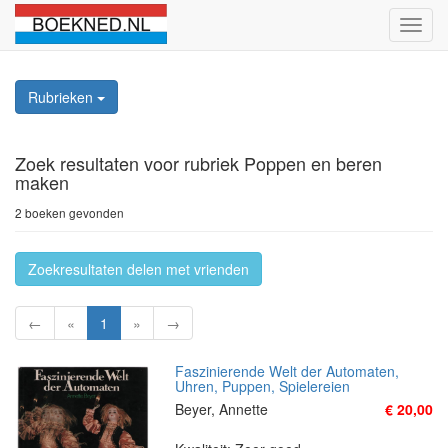
Schak
naviga
Rubrieken
Zoek resultaten
voor rubriek Poppen en beren
maken
2 boeken gevonden
Zoekresultaten delen met vrienden
←
«
1
»
→
Faszinierende Welt der Automaten,
Uhren, Puppen, Spielereien
Beyer, Annette
€ 20,00