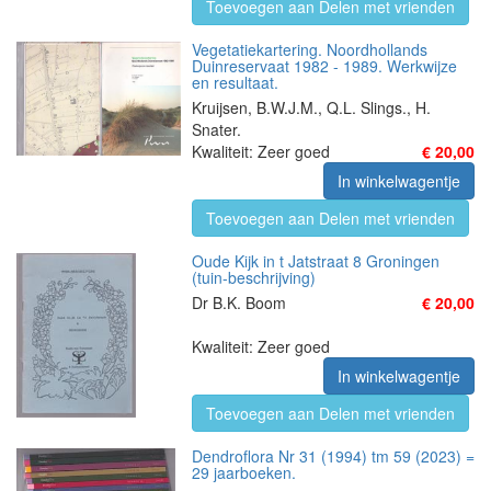
Toevoegen aan Delen met vrienden
Vegetatiekartering. Noordhollands
Duinreservaat 1982 - 1989. Werkwijze
en resultaat.
Kruijsen, B.W.J.M., Q.L. Slings., H.
Snater.
Kwaliteit: Zeer goed
€ 20,00
In winkelwagentje
Toevoegen aan Delen met vrienden
Oude Kijk in t Jatstraat 8 Groningen
(tuin-beschrijving)
Dr B.K. Boom
€ 20,00
Kwaliteit: Zeer goed
In winkelwagentje
Toevoegen aan Delen met vrienden
Dendroflora Nr 31 (1994) tm 59 (2023) =
29 jaarboeken.