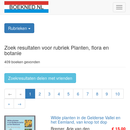
Schak
naviga
Rubrieken
Zoek resultaten
voor rubriek Planten, flora en
botanie
409 boeken gevonden
Zoekresultaten delen met vrienden
←
«
1
2
3
4
5
6
7
8
9
10
»
→
Wilde planten in de Gelderse Vallei en
het Eemland, van knop tot dop
Bremer, Arie van den
€ 15,00