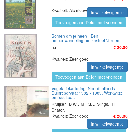
Kwaliteit: Als nieuw
In winkelwagentje
Toevoegen aan Delen met vrienden
Bomen om je heen - Een
bomenwandeling om kasteel Vorden
n.n.
€ 20,00
Kwaliteit: Zeer goed
In winkelwagentje
Toevoegen aan Delen met vrienden
Vegetatiekartering. Noordhollands
Duinreservaat 1982 - 1989. Werkwijze
en resultaat.
Kruijsen, B.W.J.M., Q.L. Slings., H.
Snater.
Kwaliteit: Zeer goed
€ 20,00
In winkelwagentje