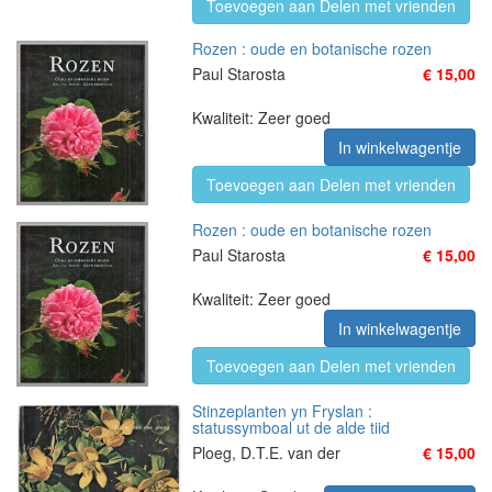
Toevoegen aan Delen met vrienden
Rozen : oude en botanische rozen
Paul Starosta
€ 15,00
Kwaliteit: Zeer goed
In winkelwagentje
Toevoegen aan Delen met vrienden
Rozen : oude en botanische rozen
Paul Starosta
€ 15,00
Kwaliteit: Zeer goed
In winkelwagentje
Toevoegen aan Delen met vrienden
Stinzeplanten yn Fryslan :
statussymboal ut de alde tiid
Ploeg, D.T.E. van der
€ 15,00