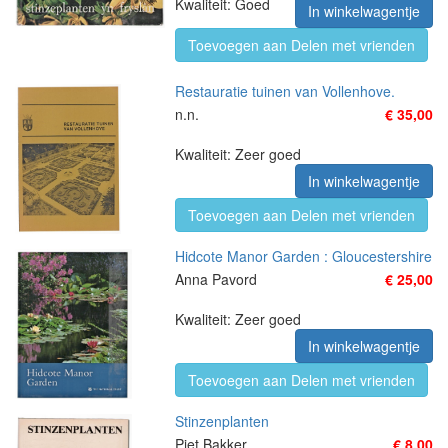
Kwaliteit: Goed
In winkelwagentje
Toevoegen aan Delen met vrienden
Restauratie tuinen van Vollenhove.
n.n.
€ 35,00
Kwaliteit: Zeer goed
In winkelwagentje
Toevoegen aan Delen met vrienden
Hidcote Manor Garden : Gloucestershire
Anna Pavord
€ 25,00
Kwaliteit: Zeer goed
In winkelwagentje
Toevoegen aan Delen met vrienden
Stinzenplanten
Piet Bakker
€ 8,00