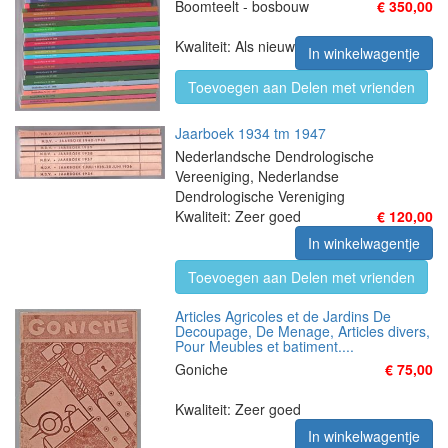
Boomteelt - bosbouw
€ 350,00
Kwaliteit: Als nieuw
In winkelwagentje
Toevoegen aan Delen met vrienden
Jaarboek 1934 tm 1947
Nederlandsche Dendrologische
Vereeniging, Nederlandse
Dendrologische Vereniging
Kwaliteit: Zeer goed
€ 120,00
In winkelwagentje
Toevoegen aan Delen met vrienden
Articles Agricoles et de Jardins De
Decoupage, De Menage, Articles divers,
Pour Meubles et batiment....
Goniche
€ 75,00
Kwaliteit: Zeer goed
In winkelwagentje