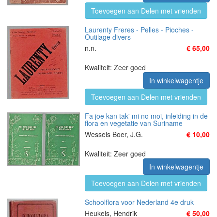
Toevoegen aan Delen met vrienden
Laurenty Freres - Pelles - Pioches -
Outilage divers
n.n.
€ 65,00
Kwaliteit: Zeer goed
In winkelwagentje
Toevoegen aan Delen met vrienden
Fa joe kan tak' mi no moi, inleiding in de
flora en vegetatie van Suriname
Wessels Boer, J.G.
€ 10,00
Kwaliteit: Zeer goed
In winkelwagentje
Toevoegen aan Delen met vrienden
Schoolflora voor Nederland 4e druk
Heukels, Hendrik
€ 50,00