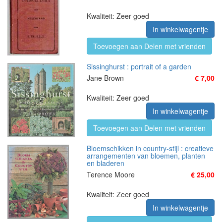
Kwaliteit: Zeer goed
In winkelwagentje
Toevoegen aan Delen met vrienden
Sissinghurst : portrait of a garden
Jane Brown
€ 7,00
Kwaliteit: Zeer goed
In winkelwagentje
Toevoegen aan Delen met vrienden
Bloemschikken in country-stijl : creatieve
arrangementen van bloemen, planten
en bladeren
Terence Moore
€ 25,00
Kwaliteit: Zeer goed
In winkelwagentje