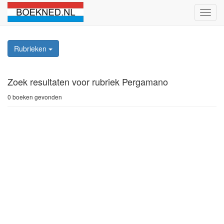
Schak
naviga
Rubrieken
Zoek resultaten
voor rubriek Pergamano
0 boeken gevonden