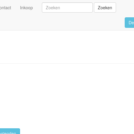
ontact
Inkoop
Zoeken
De
vrienden