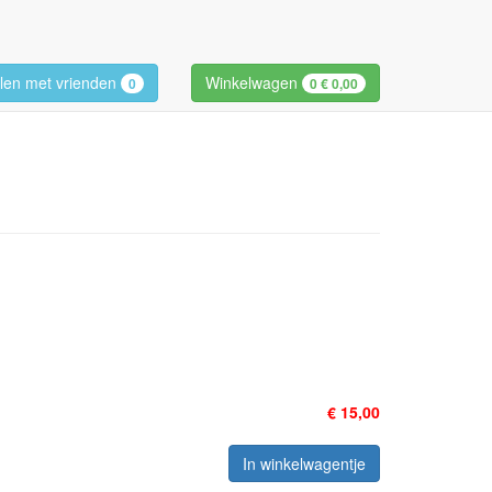
len met vrienden
Winkelwagen
0
0
€ 0,00
€ 15,00
In winkelwagentje