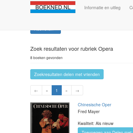
Informatie en uitleg
C
Rubrieken
Zoek resultaten
voor rubriek Opera
8 boeken gevonden
Zoekresultaten delen met vrienden
←
«
1
»
→
Chinesische Oper
Fred Mayer
Kwaliteit: Als nieuw
Toevoegen aan Delen met 