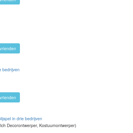
vrienden
e bedrijven
vrienden
ijspel in drie bedrijven
Wich Decorontwerper, Kostuumontwerper)