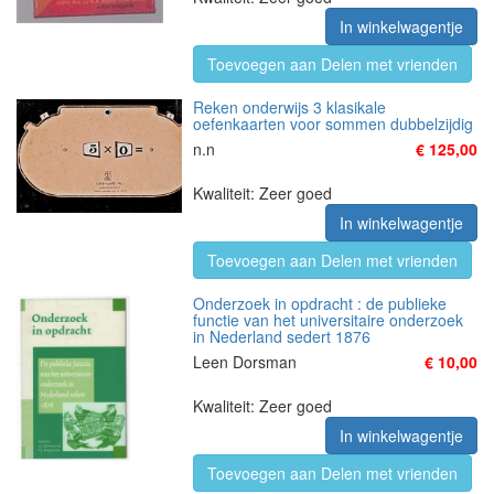
In winkelwagentje
Toevoegen aan Delen met vrienden
Reken onderwijs 3 klasikale
oefenkaarten voor sommen dubbelzijdig
n.n
€ 125,00
Kwaliteit: Zeer goed
In winkelwagentje
Toevoegen aan Delen met vrienden
Onderzoek in opdracht : de publieke
functie van het universitaire onderzoek
in Nederland sedert 1876
Leen Dorsman
€ 10,00
Kwaliteit: Zeer goed
In winkelwagentje
Toevoegen aan Delen met vrienden