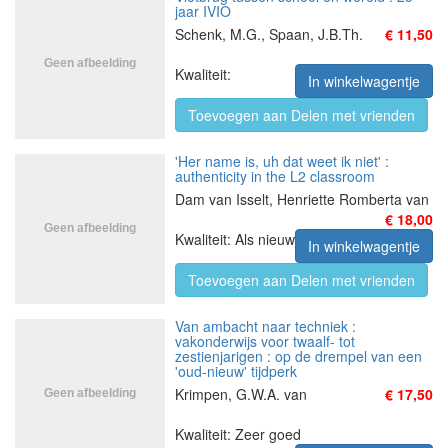
jaar IVIO
Schenk, M.G., Spaan, J.B.Th.
€ 11,50
Kwaliteit:
In winkelwagentje
Toevoegen aan Delen met vrienden
'Her name is, uh dat weet ik niet' :
authenticity in the L2 classroom
Dam van Isselt, Henriette Romberta van
€ 18,00
Kwaliteit: Als nieuw
In winkelwagentje
Toevoegen aan Delen met vrienden
Van ambacht naar techniek :
vakonderwijs voor twaalf- tot
zestienjarigen : op de drempel van een
'oud-nieuw' tijdperk
Krimpen, G.W.A. van
€ 17,50
Kwaliteit: Zeer goed