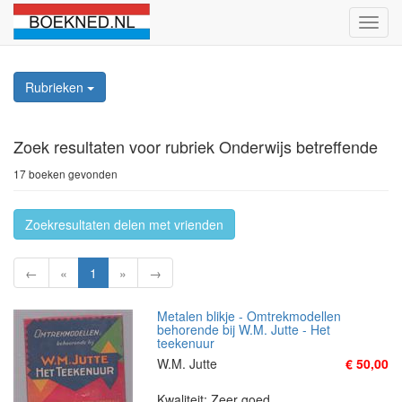
Schak
naviga
Rubrieken
Zoek resultaten
voor rubriek Onderwijs betreffende
17 boeken gevonden
Zoekresultaten delen met vrienden
←
«
1
»
→
Metalen blikje - Omtrekmodellen
behorende bij W.M. Jutte - Het
teekenuur
W.M. Jutte
€ 50,00
Kwaliteit: Zeer goed