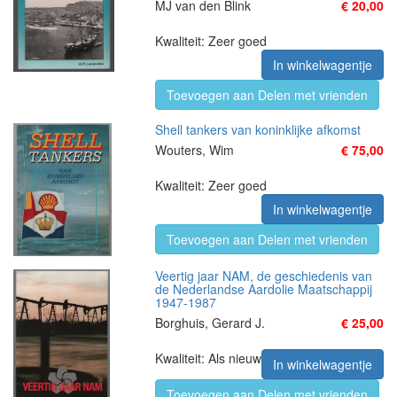
MJ van den Blink
€ 20,00
Kwaliteit: Zeer goed
In winkelwagentje
Toevoegen aan Delen met vrienden
Shell tankers van koninklijke afkomst
Wouters, Wim
€ 75,00
Kwaliteit: Zeer goed
In winkelwagentje
Toevoegen aan Delen met vrienden
Veertig jaar NAM, de geschiedenis van
de Nederlandse Aardolie Maatschappij
1947-1987
Borghuis, Gerard J.
€ 25,00
Kwaliteit: Als nieuw
In winkelwagentje
Toevoegen aan Delen met vrienden