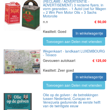
(RECLAME / ADVERTENTIE -
ADVERTISEMENT) 3 reclame flyers. in
vorm gesneden. - 1 Autol (oel fur Wagen
+ 2 Wm Pem Motor Oils + 3 Sachs
Motorolie
n.n
€ 50,00
Kwaliteit: Goed
In winkelwagentje
Toevoegen aan Delen met vrienden
Wegenkaart - landkaart LUXEMBOURG
- Texaco
Gevouwen autokaart
€ 125,00
Kwaliteit: Zeer goed
In winkelwagentje
Toevoegen aan Delen met vrienden
Olie op de golven : de betrekkingen
tussen Nederland, Curaçao en
Venezuela gedurende de eerste helft
van de twintigste eeuw