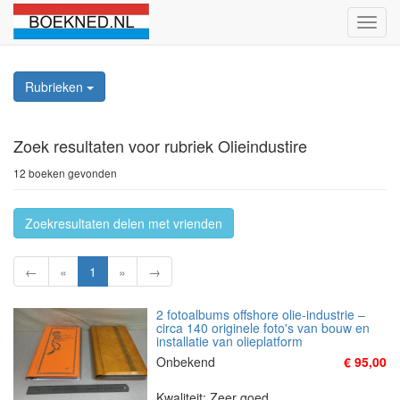
Schak
naviga
Rubrieken
Zoek resultaten
voor rubriek Olieindustire
12 boeken gevonden
Zoekresultaten delen met vrienden
←
«
1
»
→
2 fotoalbums offshore olie-industrie –
circa 140 originele foto's van bouw en
installatie van olieplatform
Onbekend
€ 95,00
Kwaliteit: Zeer goed