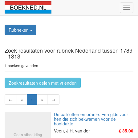
Schak
naviga
Rubrieken
Zoek resultaten
voor rubriek Nederland tussen 1789
- 1813
1 boeken gevonden
Zoekresultaten delen met vrienden
←
«
1
»
→
De patriotten en oranje. Een gids voor
hen die zich bekwamen voor de
hoofdakte
Veen, J.H. van der
€ 35,00