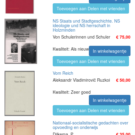
Toevoegen aan Delen met vrienden
NS Staats und Stadtgeschichte. NS
ideologie und NS herrschaft in
Holzminden
Von Schulerinnen und Schuler
€ 75,00
Kwaliteit: Als nieuw
In winkelwagentje
Toevoegen aan Delen met vrienden
Vom Reich
Aleksandr Vladimirovič Ruzkoi
€ 50,00
Kwaliteit: Zeer goed
In winkelwagentje
Toevoegen aan Delen met vrienden
Nationaal-socialistische gedachten over
opvoeding en onderwijs
Dijkema, P.
€ 35,00