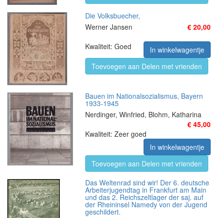
Die Volksbuecher,
Werner Jansen
€ 20,00
Kwaliteit: Goed
In winkelwagentje
Toevoegen aan Delen met vrienden
Bauen im Nationalsozialismus, Bayern
1933-1945
Nerdinger, Winfried, Blohm, Katharina
€ 45,00
Kwaliteit: Zeer goed
In winkelwagentje
Toevoegen aan Delen met vrienden
Das Weltenrad sind wir! Der 6. deutsche
Arbeiterjugendtag in Frankfurt am Main
und das 2. Reichszeltlager der saj. auf
der Rheininsel Namedy von der Jugend
geschildert.