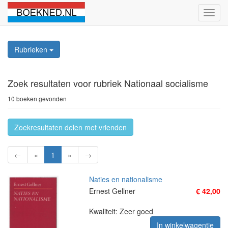
Schak
naviga
Rubrieken
Zoek resultaten
voor rubriek Nationaal socialisme
10 boeken gevonden
Zoekresultaten delen met vrienden
←
«
1
»
→
Naties en nationalisme
Ernest Gellner
€ 42,00
Kwaliteit: Zeer goed
In winkelwagentje