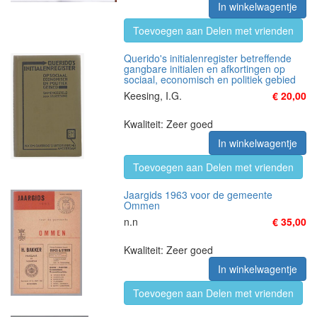
In winkelwagentje
Toevoegen aan Delen met vrienden
Querido's initialenregister betreffende
gangbare initialen en afkortingen op
sociaal, economisch en politiek gebied
Keesing, I.G.
€ 20,00
Kwaliteit: Zeer goed
In winkelwagentje
Toevoegen aan Delen met vrienden
Jaargids 1963 voor de gemeente
Ommen
n.n
€ 35,00
Kwaliteit: Zeer goed
In winkelwagentje
Toevoegen aan Delen met vrienden