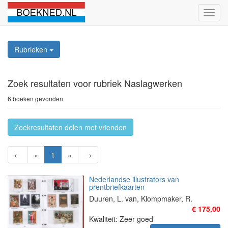
Schak
naviga
Rubrieken
Zoek resultaten
voor rubriek Naslagwerken
6 boeken gevonden
Zoekresultaten delen met vrienden
←
«
1
»
→
Nederlandse illustrators van
prentbriefkaarten
Duuren, L. van, Klompmaker, R.
€ 175,00
Kwaliteit: Zeer goed