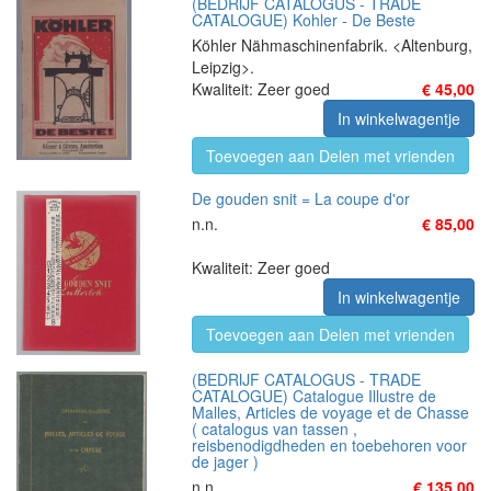
(BEDRIJF CATALOGUS - TRADE
CATALOGUE) Kohler - De Beste
Köhler Nähmaschinenfabrik. <Altenburg,
Leipzig>.
Kwaliteit: Zeer goed
€ 45,00
In winkelwagentje
Toevoegen aan Delen met vrienden
De gouden snit = La coupe d'or
n.n.
€ 85,00
Kwaliteit: Zeer goed
In winkelwagentje
Toevoegen aan Delen met vrienden
(BEDRIJF CATALOGUS - TRADE
CATALOGUE) Catalogue Illustre de
Malles, Articles de voyage et de Chasse
( catalogus van tassen ,
reisbenodigdheden en toebehoren voor
de jager )
n.n
€ 135,00