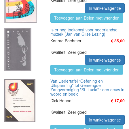
Kwaliteit: Zeer goed
In winkelwagentje
Toevoegen aan Delen met vrienden
Is er nog toekomst voor nederlandse
muziek (Jan van Gilse Lezing)
Konrad Boehmer
€ 35,00
Kwaliteit: Zeer goed
In winkelwagentje
Toevoegen aan Delen met vrienden
Van Liedertafel "Oefening en
Uitspanning" tot Gemengde
Zangvereniging "St. Lucia" : een eeuw in
woord en beeld
Dick Honnef
€ 17,00
Kwaliteit: Zeer goed
In winkelwagentje