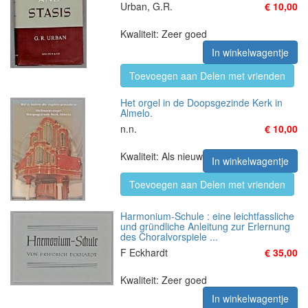
Urban, G.R.
€ 10,00
Kwaliteit: Zeer goed
In winkelwagentje
Toevoegen aan Delen met vrienden
Het orgel in de Doopsgezinde Kerk in
Almelo.
n.n.
€ 10,00
Kwaliteit: Als nieuw
In winkelwagentje
Toevoegen aan Delen met vrienden
Harmonium-Schule : eine leichtfassliche
und gründliche Anleitung zur Erlernung
des Choralvorspiele ...
F Eckhardt
€ 35,00
Kwaliteit: Zeer goed
In winkelwagentje