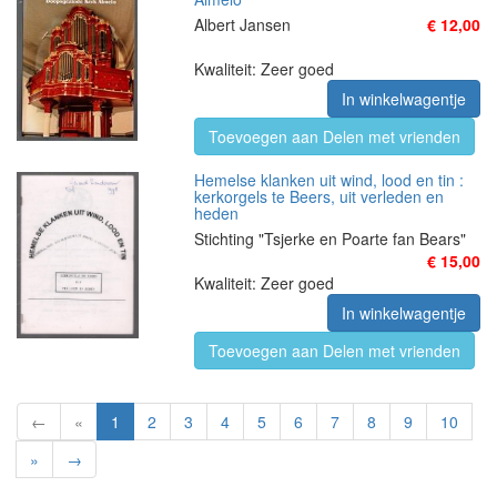
Albert Jansen
€ 12,00
Kwaliteit: Zeer goed
In winkelwagentje
Toevoegen aan Delen met vrienden
Hemelse klanken uit wind, lood en tin :
kerkorgels te Beers, uit verleden en
heden
Stichting "Tsjerke en Poarte fan Bears"
€ 15,00
Kwaliteit: Zeer goed
In winkelwagentje
Toevoegen aan Delen met vrienden
←
«
1
2
3
4
5
6
7
8
9
10
»
→