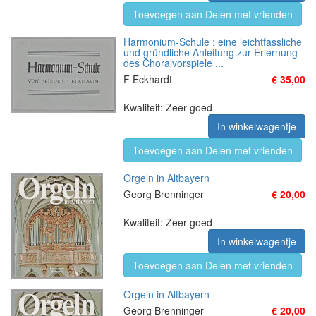
Toevoegen aan Delen met vrienden
Harmonium-Schule : eine leichtfassliche
und gründliche Anleitung zur Erlernung
des Choralvorspiele ...
F Eckhardt
€ 35,00
Kwaliteit: Zeer goed
In winkelwagentje
Toevoegen aan Delen met vrienden
Orgeln in Altbayern
Georg Brenninger
€ 20,00
Kwaliteit: Zeer goed
In winkelwagentje
Toevoegen aan Delen met vrienden
Orgeln in Altbayern
Georg Brenninger
€ 20,00