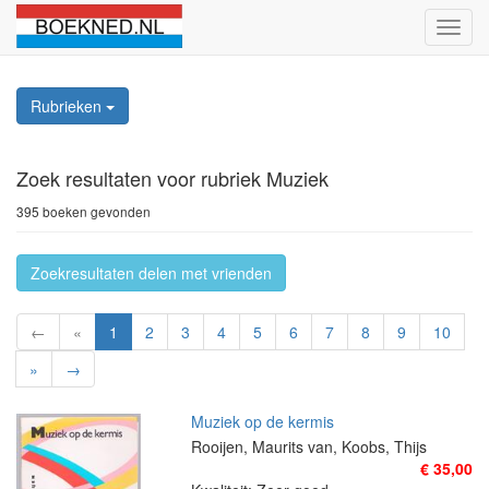
Schak
naviga
Rubrieken
Zoek resultaten
voor rubriek Muziek
395 boeken gevonden
Zoekresultaten delen met vrienden
←
«
1
2
3
4
5
6
7
8
9
10
»
→
Muziek op de kermis
Rooijen, Maurits van, Koobs, Thijs
€ 35,00