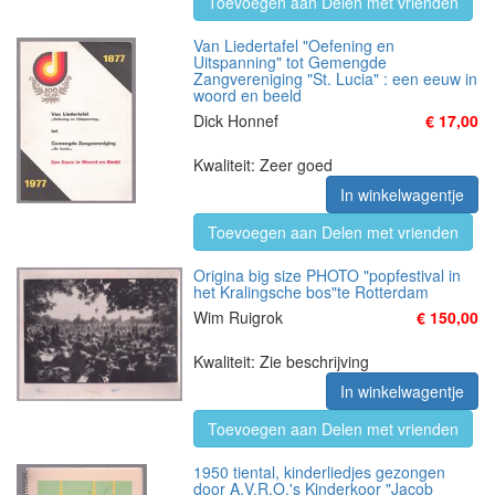
Toevoegen aan Delen met vrienden
Van Liedertafel "Oefening en
Uitspanning" tot Gemengde
Zangvereniging "St. Lucia" : een eeuw in
woord en beeld
Dick Honnef
€ 17,00
Kwaliteit: Zeer goed
In winkelwagentje
Toevoegen aan Delen met vrienden
Origina big size PHOTO "popfestival in
het Kralingsche bos"te Rotterdam
Wim Ruigrok
€ 150,00
Kwaliteit: Zie beschrijving
In winkelwagentje
Toevoegen aan Delen met vrienden
1950 tiental, kinderliedjes gezongen
door A.V.R.O.'s Kinderkoor "Jacob