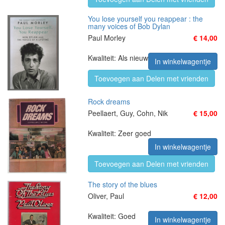
You lose yourself you reappear : the
many voices of Bob Dylan
Paul Morley
€ 14,00
Kwaliteit: Als nieuw
In winkelwagentje
Toevoegen aan Delen met vrienden
Rock dreams
Peellaert, Guy, Cohn, Nik
€ 15,00
Kwaliteit: Zeer goed
In winkelwagentje
Toevoegen aan Delen met vrienden
The story of the blues
Oliver, Paul
€ 12,00
Kwaliteit: Goed
In winkelwagentje