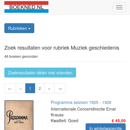
Schak
naviga
Rubrieken
Zoek resultaten
voor rubriek Muziek geschiedenis
46 boeken gevonden
Zoekresultaten delen met vrienden
←
«
1
2
»
→
Programma seizoen 1925 - 1926
Internationale Concertdirectie Ernst
Krauss
Kwaliteit: Goed
€ 45,00
In winkelwagentje