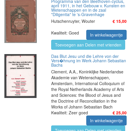
Programma van den Beethoven-cyclus,
april 1911, in het Gebouw v. Kunsten en
Wetenschappen en in de zaal
"Diligentia" te 's-Gravenhage
Hutschenruyter, Wouter
€ 15,00
Kwaliteit: Goed
In winkelwagentje
Toevoegen aan Delen met vrienden
Das Blut Jesu und die Lehre von der
Vers�hnung im Werk Johann Sebastian
Bachs
Clement, A.A., Koninklijke Nederlandse
Akademie van Wetenschappen,
Amsterdam, International Colloquium of
the Royal Netherlands Academy of Arts
and Sciences: the Blood of Jesus and
the Doctrine of Reconciliation in the
Works of Johann Sebastian Bach
Kwaliteit: Zeer goed
€ 25,00
In winkelwagentje
Toevoegen aan Delen met vrienden