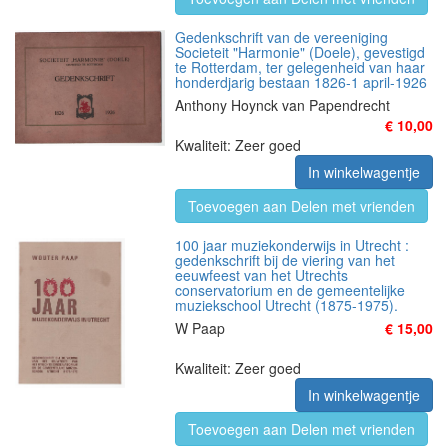
Gedenkschrift van de vereeniging
Societeit "Harmonie" (Doele), gevestigd
te Rotterdam, ter gelegenheid van haar
honderdjarig bestaan 1826-1 april-1926
Anthony Hoynck van Papendrecht
€ 10,00
Kwaliteit: Zeer goed
In winkelwagentje
Toevoegen aan Delen met vrienden
100 jaar muziekonderwijs in Utrecht :
gedenkschrift bij de viering van het
eeuwfeest van het Utrechts
conservatorium en de gemeentelijke
muziekschool Utrecht (1875-1975).
W Paap
€ 15,00
Kwaliteit: Zeer goed
In winkelwagentje
Toevoegen aan Delen met vrienden