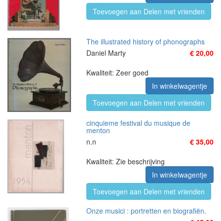
Toevoegen aan Delen met vrienden
The illustrated history of phonographs
Daniel Marty
€ 20,00
Kwaliteit: Zeer goed
In winkelwagentje
Toevoegen aan Delen met vrienden
cinquieme festival du musique de
menton
n.n
€ 35,00
Kwaliteit: Zie beschrijving
In winkelwagentje
Toevoegen aan Delen met vrienden
Onze musici : portretten en biografiën.