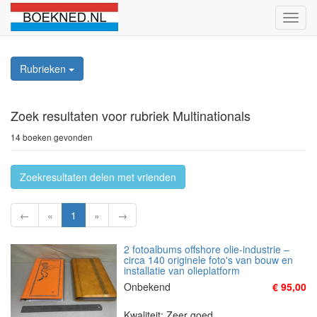
Schak
naviga
Rubrieken
Zoek resultaten
voor rubriek Multinationals
14 boeken gevonden
Zoekresultaten delen met vrienden
←
«
1
»
→
2 fotoalbums offshore olie-industrie –
circa 140 originele foto's van bouw en
installatie van olieplatform
Onbekend
€ 95,00
Kwaliteit: Zeer goed