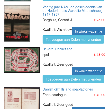
Veertig jaar NAM, de geschiedenis van
de Nederlandse Aardolie Maatschappij
1947-1987
Borghuis, Gerard J.
€ 25,00
Kwaliteit: Als nieuw
In winkelwagentje
Toevoegen aan Delen met vrienden
Beverol Rocket spel
spel
€ 45,00
Kwaliteit: Zeer goed
In winkelwagentje
Toevoegen aan Delen met vrienden
Danish oilmills and soapfactories
Zeep catalogus
€ 40,00
Kwaliteit: Zeer goed