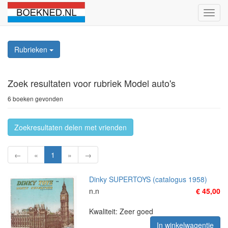
Schak
naviga
Rubrieken
Zoek resultaten
voor rubriek Model auto's
6 boeken gevonden
Zoekresultaten delen met vrienden
←
«
1
»
→
Dinky SUPERTOYS (catalogus 1958)
n.n
€ 45,00
Kwaliteit: Zeer goed
In winkelwagentje