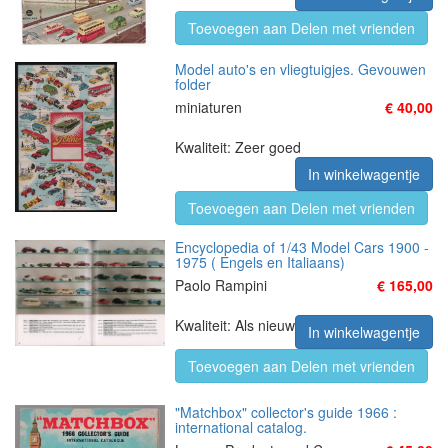
Toevoegen aan Delen met vrienden
Model auto's en vliegtuigjes. Gevouwen
folder
miniaturen
€ 40,00
Kwaliteit: Zeer goed
In winkelwagentje
Toevoegen aan Delen met vrienden
Encyclopedia of 1/43 Model Cars 1900 -
1975 ( Engels en Italiaans)
Paolo Rampini
€ 165,00
Kwaliteit: Als nieuw
In winkelwagentje
Toevoegen aan Delen met vrienden
"Matchbox" collector's guide 1966 :
international catalog.