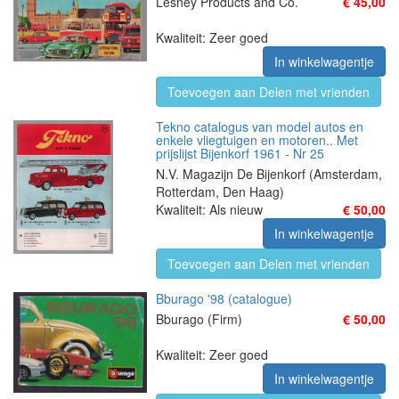
Lesney Products and Co.
€ 45,00
Kwaliteit: Zeer goed
In winkelwagentje
Toevoegen aan Delen met vrienden
Tekno catalogus van model autos en
enkele vliegtuigen en motoren.. Met
prijslijst Bijenkorf 1961 - Nr 25
N.V. Magazijn De Bijenkorf (Amsterdam,
Rotterdam, Den Haag)
Kwaliteit: Als nieuw
€ 50,00
In winkelwagentje
Toevoegen aan Delen met vrienden
Bburago '98 (catalogue)
Bburago (Firm)
€ 50,00
Kwaliteit: Zeer goed
In winkelwagentje