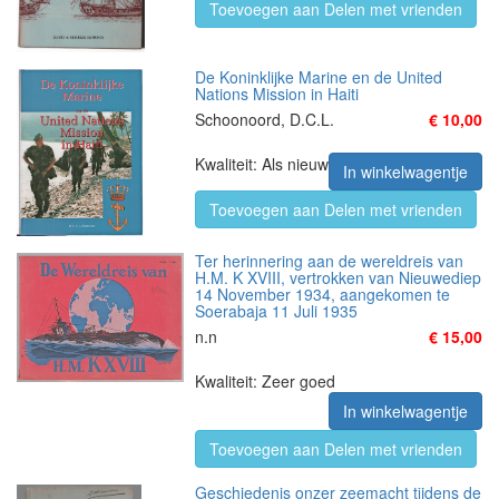
Toevoegen aan Delen met vrienden
De Koninklijke Marine en de United
Nations Mission in Haiti
Schoonoord, D.C.L.
€ 10,00
Kwaliteit: Als nieuw
In winkelwagentje
Toevoegen aan Delen met vrienden
Ter herinnering aan de wereldreis van
H.M. K XVIII, vertrokken van Nieuwediep
14 November 1934, aangekomen te
Soerabaja 11 Juli 1935
n.n
€ 15,00
Kwaliteit: Zeer goed
In winkelwagentje
Toevoegen aan Delen met vrienden
Geschiedenis onzer zeemacht tijdens de