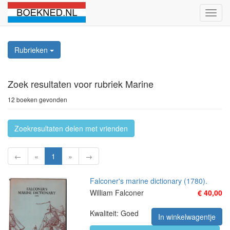
Schak
naviga
Rubrieken
Zoek resultaten
voor rubriek Marine
12 boeken gevonden
Zoekresultaten delen met vrienden
←
«
1
»
→
Falconer's marine dictionary (1780).
William Falconer
€ 40,00
Kwaliteit: Goed
In winkelwagentje