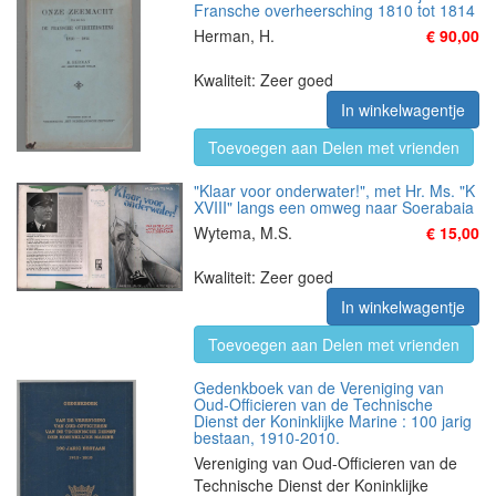
Fransche overheersching 1810 tot 1814
Herman, H.
€ 90,00
Kwaliteit: Zeer goed
In winkelwagentje
Toevoegen aan Delen met vrienden
"Klaar voor onderwater!", met Hr. Ms. "K
XVIII" langs een omweg naar Soerabaia
Wytema, M.S.
€ 15,00
Kwaliteit: Zeer goed
In winkelwagentje
Toevoegen aan Delen met vrienden
Gedenkboek van de Vereniging van
Oud-Officieren van de Technische
Dienst der Koninklijke Marine : 100 jarig
bestaan, 1910-2010.
Vereniging van Oud-Officieren van de
Technische Dienst der Koninklijke