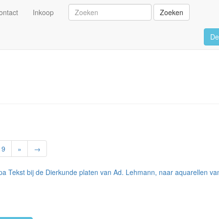
ontact
Inkoop
Zoeken
De
9
»
→
pa Tekst bij de Dierkunde platen van Ad. Lehmann, naar aquarellen van