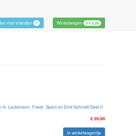
len met vrienden
Winkelwagen
0
0
€ 0,00
 H. Leutemann, Friedr. Spect en Emil Schmidt Deel II
€ 20,00
In winkelwagentje