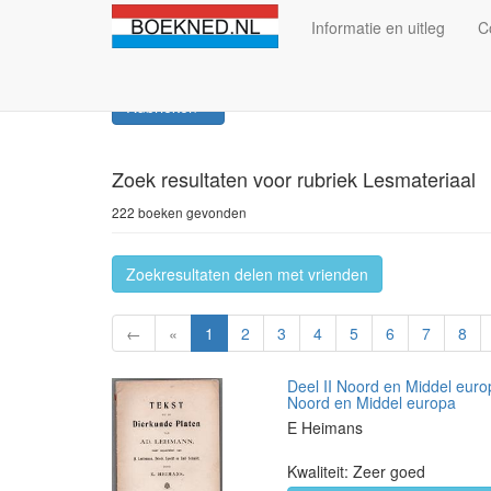
Informatie en uitleg
C
Rubrieken
Zoek resultaten
voor rubriek Lesmateriaal
222 boeken gevonden
Zoekresultaten delen met vrienden
←
«
1
2
3
4
5
6
7
8
Deel II Noord en Middel euro
Noord en Middel europa
E Heimans
Kwaliteit: Zeer goed