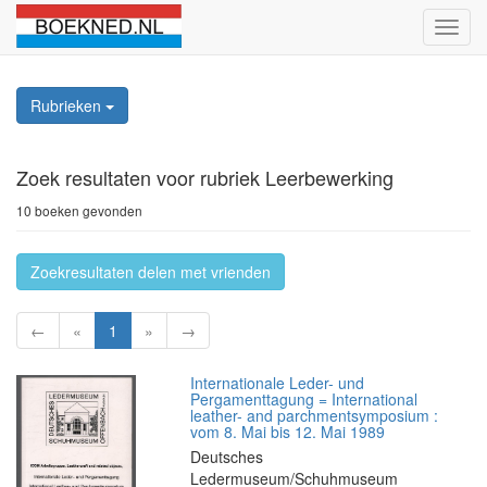
Schak
naviga
Rubrieken
Zoek resultaten
voor rubriek Leerbewerking
10 boeken gevonden
Zoekresultaten delen met vrienden
←
«
1
»
→
Internationale Leder- und
Pergamenttagung = International
leather- and parchmentsymposium :
vom 8. Mai bis 12. Mai 1989
Deutsches
Ledermuseum/Schuhmuseum