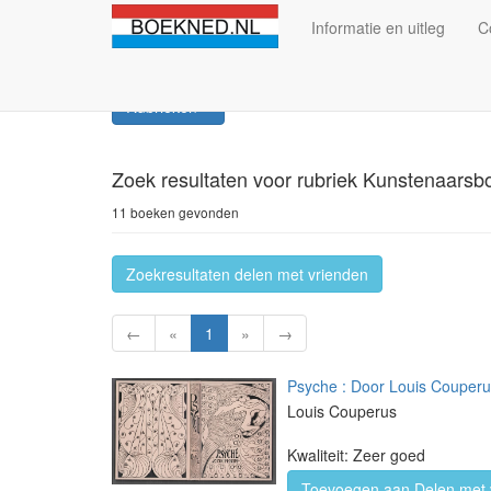
Informatie en uitleg
C
Rubrieken
Zoek resultaten
voor rubriek Kunstenaarsb
11 boeken gevonden
Zoekresultaten delen met vrienden
←
«
1
»
→
Psyche : Door Louis Couperu
Louis Couperus
Kwaliteit: Zeer goed
Toevoegen aan Delen met 