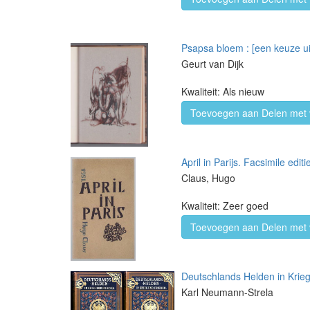
Psapsa bloem : [een keuze ui
Geurt van Dijk
Kwaliteit: Als nieuw
Toevoegen aan Delen met 
April in Parijs. Facsimile edit
Claus, Hugo
Kwaliteit: Zeer goed
Toevoegen aan Delen met 
Deutschlands Helden in Krieg 
Karl Neumann-Strela