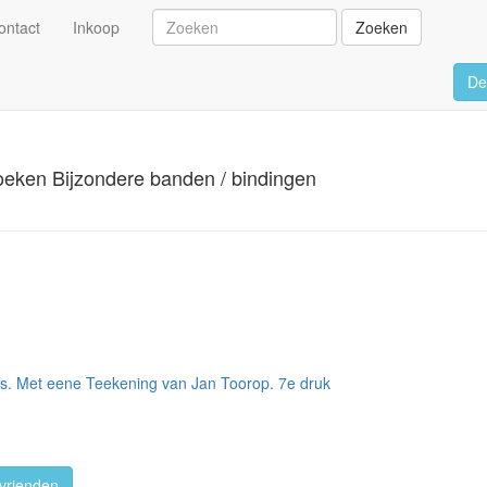
ontact
Inkoop
Zoeken
De
oeken Bijzondere banden / bindingen
s. Met eene Teekening van Jan Toorop. 7e druk
vrienden