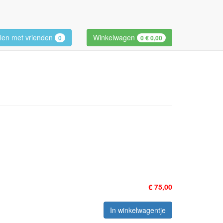
len met vrienden
Winkelwagen
0
0
€ 0,00
€ 75,00
In winkelwagentje