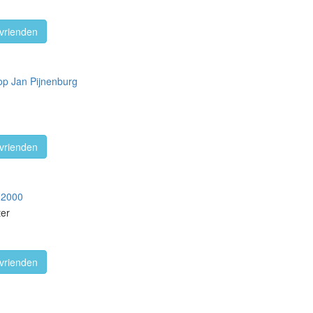
vrienden
 op Jan Pijnenburg
vrienden
l 2000
ter
vrienden