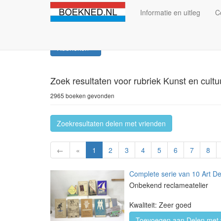
Informatie en uitleg
C
Rubrieken
Zoek resultaten
voor rubriek Kunst en cultu
2965 boeken gevonden
Zoekresultaten delen met vrienden
←
«
1
2
3
4
5
6
7
8
Complete serie van 10 Art D
Onbekend reclameatelier
Kwaliteit: Zeer goed
Toevoegen aan Delen met 