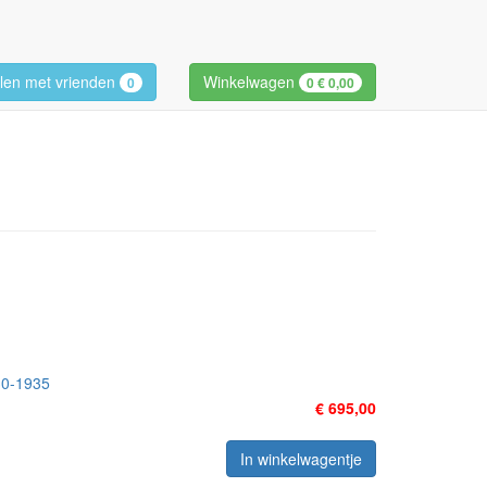
len met vrienden
Winkelwagen
0
0
€ 0,00
30-1935
€ 695,00
In winkelwagentje