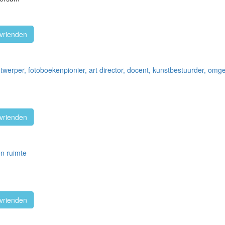
vrienden
ontwerper, fotoboekenpionier, art director, docent, kunstbestuurder, o
vrienden
en ruimte
vrienden