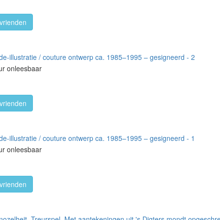
vrienden
-illustratie / couture ontwerp ca. 1985–1995 – gesigneerd - 2
ur onleesbaar
vrienden
-illustratie / couture ontwerp ca. 1985–1995 – gesigneerd - 1
ur onleesbaar
vrienden
zelheit. Treurspel. Met aantekeningen uit 's Digters mondt opgeschr