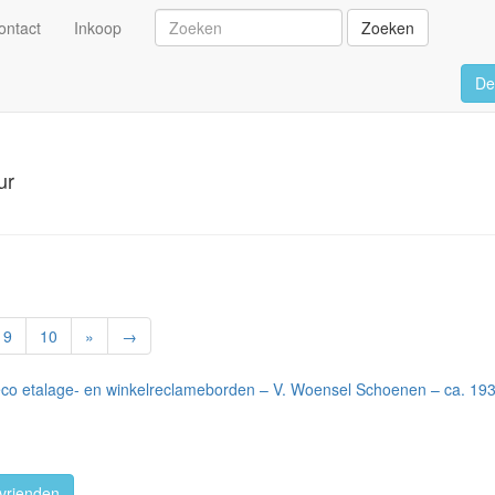
ontact
Inkoop
Zoeken
De
ur
9
10
»
→
eco etalage- en winkelreclameborden – V. Woensel Schoenen – ca. 19
vrienden