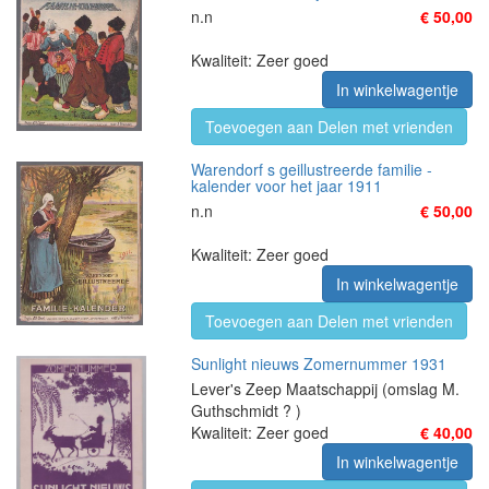
n.n
€ 50,00
Kwaliteit: Zeer goed
In winkelwagentje
Toevoegen aan Delen met vrienden
Warendorf s geillustreerde familie -
kalender voor het jaar 1911
n.n
€ 50,00
Kwaliteit: Zeer goed
In winkelwagentje
Toevoegen aan Delen met vrienden
Sunlight nieuws Zomernummer 1931
Lever's Zeep Maatschappij (omslag M.
Guthschmidt ? )
Kwaliteit: Zeer goed
€ 40,00
In winkelwagentje