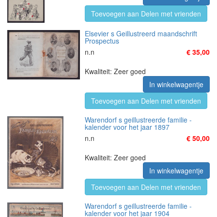
Toevoegen aan Delen met vrienden
Elsevier s Geillustreerd maandschrift
Prospectus
n.n
€ 35,00
Kwaliteit: Zeer goed
In winkelwagentje
Toevoegen aan Delen met vrienden
Warendorf s geillustreerde familie -
kalender voor het jaar 1897
n.n
€ 50,00
Kwaliteit: Zeer goed
In winkelwagentje
Toevoegen aan Delen met vrienden
Warendorf s geillustreerde familie -
kalender voor het jaar 1904