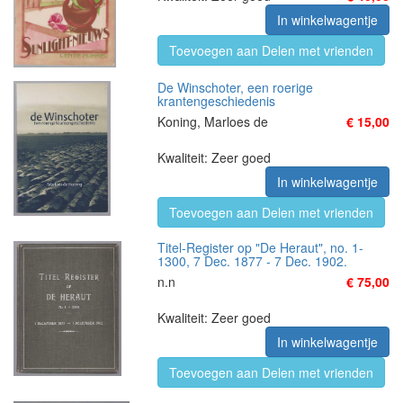
In winkelwagentje
Toevoegen aan Delen met vrienden
De Winschoter, een roerige
krantengeschiedenis
Koning, Marloes de
€ 15,00
Kwaliteit: Zeer goed
In winkelwagentje
Toevoegen aan Delen met vrienden
Titel-Register op "De Heraut", no. 1-
1300, 7 Dec. 1877 - 7 Dec. 1902.
n.n
€ 75,00
Kwaliteit: Zeer goed
In winkelwagentje
Toevoegen aan Delen met vrienden