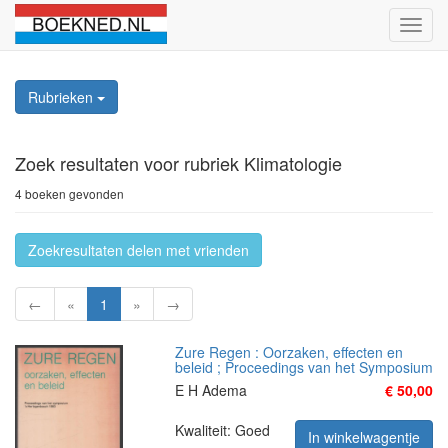
Schak
naviga
Rubrieken
Zoek resultaten
voor rubriek Klimatologie
4 boeken gevonden
Zoekresultaten delen met vrienden
←
«
1
»
→
Zure Regen : Oorzaken, effecten en
beleid ; Proceedings van het Symposium
E H Adema
€ 50,00
Kwaliteit: Goed
In winkelwagentje