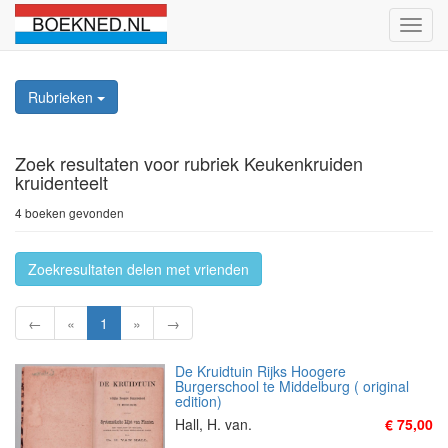
Schak
naviga
Rubrieken
Zoek resultaten
voor rubriek Keukenkruiden
kruidenteelt
4 boeken gevonden
Zoekresultaten delen met vrienden
←
«
1
»
→
De Kruidtuin Rijks Hoogere
Burgerschool te Middelburg ( original
edition)
Hall, H. van.
€ 75,00