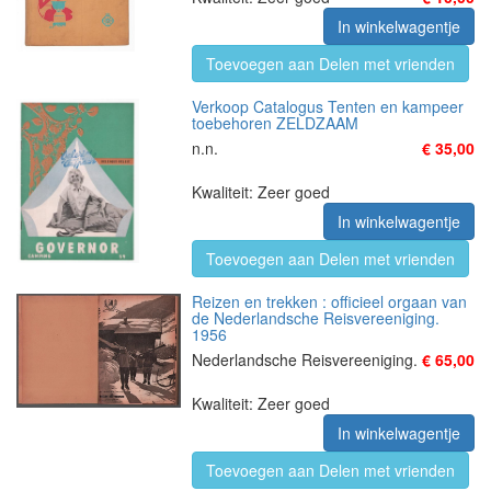
In winkelwagentje
Toevoegen aan Delen met vrienden
Verkoop Catalogus Tenten en kampeer
toebehoren ZELDZAAM
n.n.
€ 35,00
Kwaliteit: Zeer goed
In winkelwagentje
Toevoegen aan Delen met vrienden
Reizen en trekken : officieel orgaan van
de Nederlandsche Reisvereeniging.
1956
Nederlandsche Reisvereeniging.
€ 65,00
Kwaliteit: Zeer goed
In winkelwagentje
Toevoegen aan Delen met vrienden