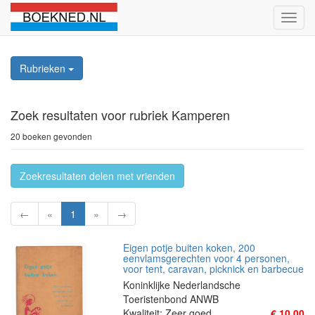
Schak
naviga
Rubrieken
Zoek resultaten
voor rubriek Kamperen
20 boeken gevonden
Zoekresultaten delen met vrienden
←
«
1
»
→
Eigen potje buiten koken, 200
eenvlamsgerechten voor 4 personen,
voor tent, caravan, picknick en barbecue
Koninklijke Nederlandsche
Toeristenbond ANWB
Kwaliteit: Zeer goed
€ 10,00