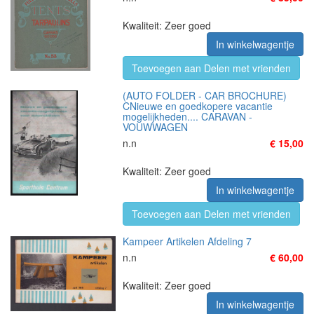
Kwaliteit: Zeer goed
In winkelwagentje
Toevoegen aan Delen met vrienden
(AUTO FOLDER - CAR BROCHURE)
CNieuwe en goedkopere vacantie
mogelijkheden.... CARAVAN -
VOUWWAGEN
n.n
€ 15,00
Kwaliteit: Zeer goed
In winkelwagentje
Toevoegen aan Delen met vrienden
Kampeer Artikelen Afdeling 7
n.n
€ 60,00
Kwaliteit: Zeer goed
In winkelwagentje