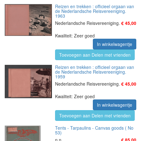
Reizen en trekken : officieel orgaan van
de Nederlandsche Reisvereeniging.
1963
Nederlandsche Reisvereeniging.
€ 45,00
Kwaliteit: Zeer goed
In winkelwagentje
Toevoegen aan Delen met vrienden
Reizen en trekken : officieel orgaan van
de Nederlandsche Reisvereeniging.
1959
Nederlandsche Reisvereeniging.
€ 45,00
Kwaliteit: Zeer goed
In winkelwagentje
Toevoegen aan Delen met vrienden
Tents - Tarpaulins - Canvas goods ( No
53)
n.n
€ 85,00