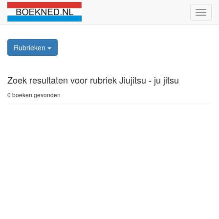
Schak
naviga
Rubrieken
Zoek resultaten
voor rubriek Jiujitsu - ju jitsu
0 boeken gevonden