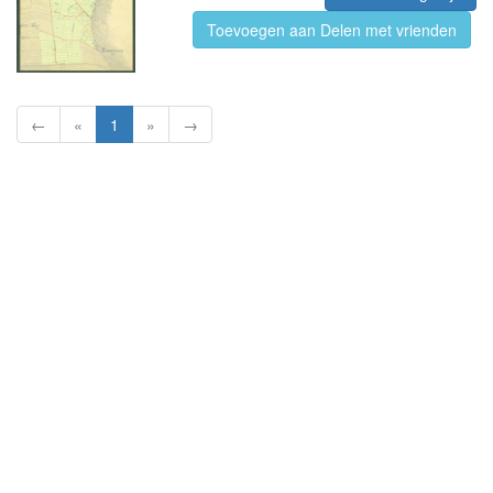
Toevoegen aan Delen met vrienden
←
«
1
»
→