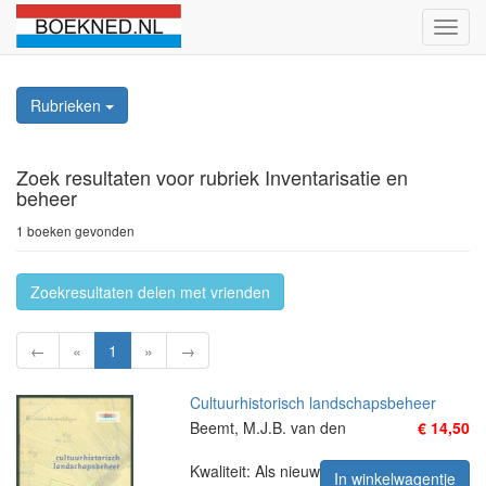
Schak
naviga
Rubrieken
Zoek resultaten
voor rubriek Inventarisatie en
beheer
1 boeken gevonden
Zoekresultaten delen met vrienden
←
«
1
»
→
Cultuurhistorisch landschapsbeheer
Beemt, M.J.B. van den
€ 14,50
Kwaliteit: Als nieuw
In winkelwagentje