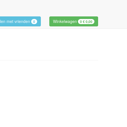
len met vrienden
Winkelwagen
0
0
€ 0,00