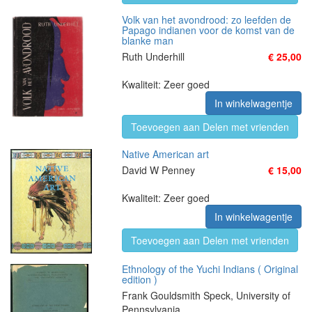
Volk van het avondrood: zo leefden de
Papago indianen voor de komst van de
blanke man
Ruth Underhill
€ 25,00
Kwaliteit: Zeer goed
In winkelwagentje
Toevoegen aan Delen met vrienden
Native American art
David W Penney
€ 15,00
Kwaliteit: Zeer goed
In winkelwagentje
Toevoegen aan Delen met vrienden
Ethnology of the Yuchi Indians ( Original
edition )
Frank Gouldsmith Speck, University of
Pennsylvania.