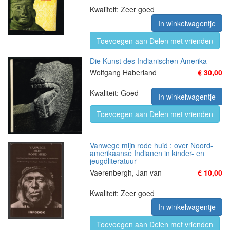
Kwaliteit: Zeer goed
In winkelwagentje
Toevoegen aan Delen met vrienden
Die Kunst des Indianischen Amerika
Wolfgang Haberland
€ 30,00
Kwaliteit: Goed
In winkelwagentje
Toevoegen aan Delen met vrienden
Vanwege mijn rode huid : over Noord-
amerikaanse Indianen in kinder- en
jeugdliteratuur
Vaerenbergh, Jan van
€ 10,00
Kwaliteit: Zeer goed
In winkelwagentje
Toevoegen aan Delen met vrienden