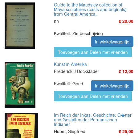
Guide to the Maudsley collection of
Maya sculptures (casts and originals)
from Central America.
nn
€ 20,00
Kwaliteit: Zie beschrijving
In winkelwagentje
Toevoegen aan Delen met vrienden
Kunst in Amerika
Frederick J Dockstader
€ 12,00
Kwaliteit: Goed
In winkelwagentje
Toevoegen aan Delen met vrienden
Im Reich der Inkas, Geschichte, G�tter
und Gestalten der Peruanischen
Indianer
Huber, Siegfried
€ 25,00