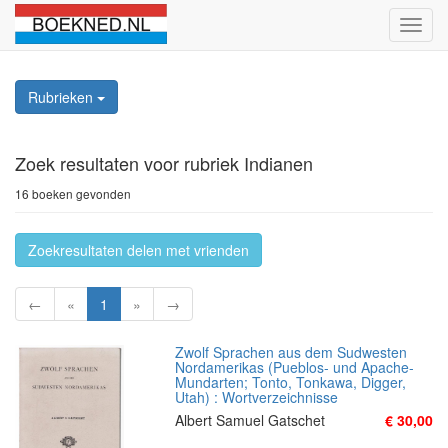
Schak
naviga
Rubrieken
Zoek resultaten
voor rubriek Indianen
16 boeken gevonden
Zoekresultaten delen met vrienden
←
«
1
»
→
Zwolf Sprachen aus dem Sudwesten
Nordamerikas (Pueblos- und Apache-
Mundarten; Tonto, Tonkawa, Digger,
Utah) : Wortverzeichnisse
Albert Samuel Gatschet
€ 30,00