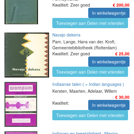
Kwaliteit: Zeer goed
€ 200,00
In winkelwagentje
Toevoegen aan Delen met vrienden
Navajo dekens
Pam. Lange, Hans van der. Kroft,
Gemeentebibliotheek (Rotterdam)
Kwaliteit: Zeer goed
€ 25,00
In winkelwagentje
Toevoegen aan Delen met vrienden
Indiaanse talen ( = Indian languages )
Kersten, Maarten, Adelaar, Willem
€ 30,00
Kwaliteit:
In winkelwagentje
Toevoegen aan Delen met vrienden
Indianen en tweetaligheid : Mexico,