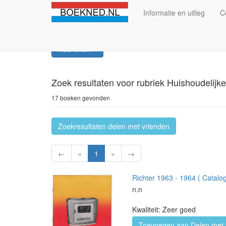
Informatie en uitleg
C
Rubrieken
Zoek resultaten
voor rubriek Huishoudelijk
17 boeken gevonden
Zoekresultaten delen met vrienden
←
«
1
»
→
Richter 1963 - 1964 ( Catalo
n.n
Kwaliteit: Zeer goed
Toevoegen aan Delen met 