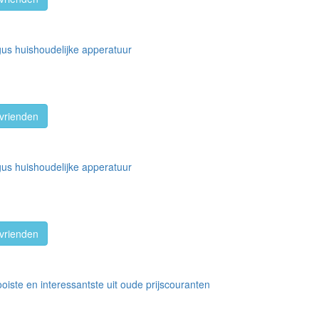
gus huishoudelijke apperatuur
vrienden
gus huishoudelijke apperatuur
vrienden
oiste en interessantste uit oude prijscouranten