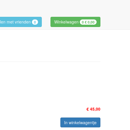
len met vrienden
Winkelwagen
0
0
€ 0,00
€ 45,00
In winkelwagentje