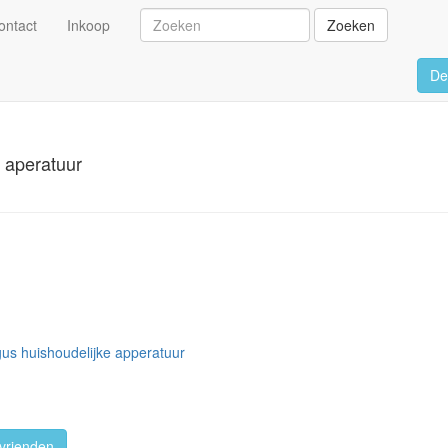
ontact
Inkoop
Zoeken
De
e aperatuur
gus huishoudelijke apperatuur
vrienden